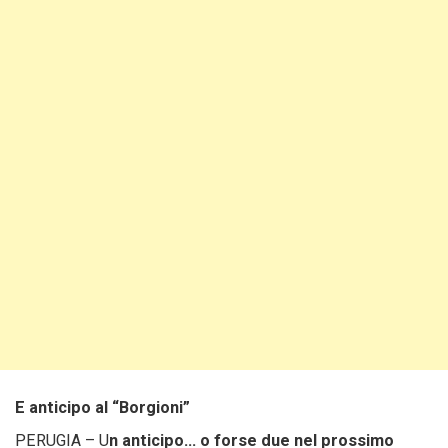
E anticipo al “Borgioni”
PERUGIA – U
n anticipo… o forse due nel prossimo