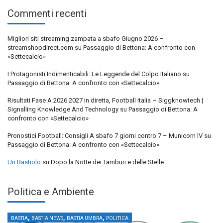
Commenti recenti
Migliori siti streaming zampata a sbafo Giugno 2026 –
streamshopdirect.com
su
Passaggio di Bettona: A confronto con
«Settecalcio»
I Protagonisti Indimenticabili: Le Leggende del Colpo Italiano
su
Passaggio di Bettona: A confronto con «Settecalcio»
Risultati Fase A 2026 2027 in diretta, Football Italia – Siggknowtech |
Signalling Knowledge And Technology
su
Passaggio di Bettona: A
confronto con «Settecalcio»
Pronostici Football: Consigli A sbafo 7 giorni contro 7 – Municorn IV
su
Passaggio di Bettona: A confronto con «Settecalcio»
Un Bastiolo
su
Dopo la Notte dei Tamburi e delle Stelle
Politica e Ambiente
,
,
,
BASTIA
BASTIA NEWS
BASTIA UMBRA
POLITICA