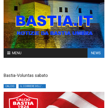
Skip
MENU
NEWS
to
content
Bastia-Voluntas sabato
CALCIO
IL CORRIERE DELL'UMBRIA