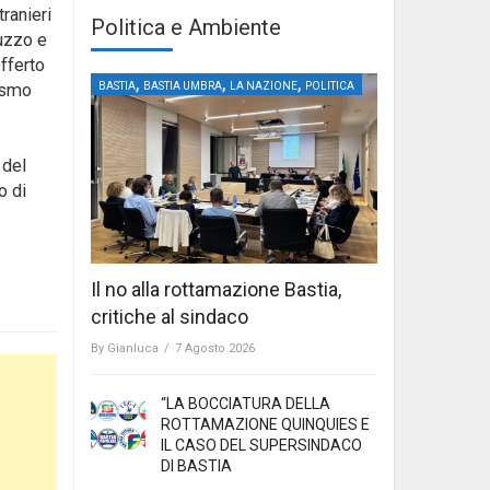
tranieri
Politica e Ambiente
ruzzo e
fferto
,
,
,
BASTIA
BASTIA UMBRA
LA NAZIONE
POLITICA
rismo
 del
o di
Il no alla rottamazione Bastia,
critiche al sindaco
By
Gianluca
/
7 Agosto 2026
“LA BOCCIATURA DELLA
ROTTAMAZIONE QUINQUIES E
IL CASO DEL SUPERSINDACO
DI BASTIA