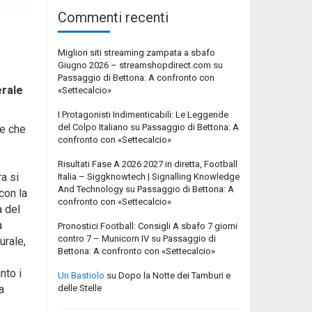
Commenti recenti
Migliori siti streaming zampata a sbafo
Giugno 2026 – streamshopdirect.com
su
Passaggio di Bettona: A confronto con
erale
«Settecalcio»
I Protagonisti Indimenticabili: Le Leggende
del Colpo Italiano
su
Passaggio di Bettona: A
ne che
confronto con «Settecalcio»
Risultati Fase A 2026 2027 in diretta, Football
ra si
Italia – Siggknowtech | Signalling Knowledge
And Technology
su
Passaggio di Bettona: A
 con la
confronto con «Settecalcio»
à del
à
Pronostici Football: Consigli A sbafo 7 giorni
contro 7 – Municorn IV
su
Passaggio di
urale,
Bettona: A confronto con «Settecalcio»
nto i
Un Bastiolo
su
Dopo la Notte dei Tamburi e
delle Stelle
a