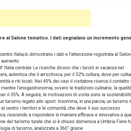
ere al Salone tematico. I dati segnalano un incremento gen
ntro Italia,lo dimostrano i dati e l’attenzione registrata al Salo
n aumento
’ Italia centrale Le ricerche dicono che i turisti in vacanza nel
a, autentica che li arricchisca, per il 52% cultura, dove per cultu
ntità e riti locali. Nel 45% dei casi il visitatore ricerca il contatto
mentre l’enogastronomia, ovvero le tradizioni culinarie, la qualit
per il 35%. A seguire, le motivazioni di visita sono la sostenibilit
i un turismo legato allo sport. Insomma, in una parola, un turismo t
 al centro i territori e le comunità, che deve il suo successo
ntica, riuscendo a rispondere in maniera efficace e innovativa a qua
alone del turismo turale che si è chiuso domenica a Umbria Fiere h
ogia di turismo, analizzata a 360˚ grazie