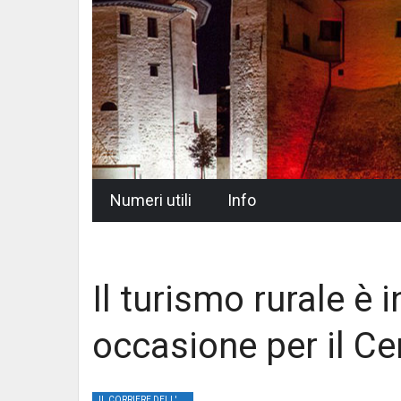
Skip
Numeri utili
Info
to
content
Il turismo rurale è 
occasione per il Cen
IL CORRIERE DELL'UMBRIA