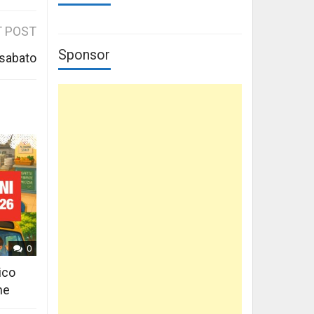
 POST
Sponsor
 sabato
0
ico
ne