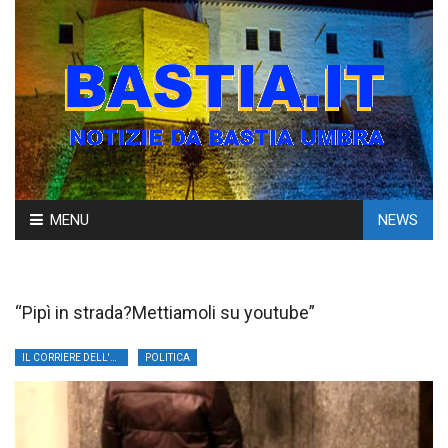
Skip
MENU
NEWS
to
content
“Pipì in strada?Mettiamoli su youtube”
IL CORRIERE DELL'UMBRIA
POLITICA