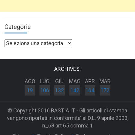
Categorie
Categorie
ARCHIVES:
AGO
LUG
GIU
MAG
APR
MAR
19
106
132
142
164
172
© Copyright 2016 BASTIA.IT - Gli articoli di stampa
vengono riportati in conformita' al D.L. 9 aprile 2003,
n_68 art 65 comma 1