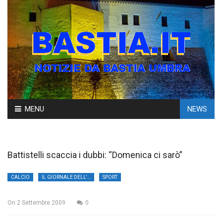
Skip
MENU
NEWS
to
content
Battistelli scaccia i dubbi: “Domenica ci sarò”
CALCIO
IL GIORNALE DELL'UMBRIA
SPORT
On
2 Settembre 2009
0