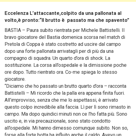
Eccelenza L’attaccante,colpito da una pallonata al
volto,è pronto:“Il brutto è passato ma che spavento”
BASTIA – Paura subito rientrata per Michele Battistelli. Il
bravo giocatore del Bastia domenica scorsa nel match di
Pretola di Coppa è stato costretto ad uscire dal campo
dopo una forte pallonata arrivatagli per di più da una
compagno di squadra.
Un quarto d’ora di shock. La
sostituzione. La corsa all’ospedale e la dimissione poche
ore dopo. Tutto rientrato ora. Co-me spiega lo stesso
giocatore.
“Diciamo che ho passato un brutto quarto d’ora – racconta
Battistelli – Mi ricordo che la palla era appena finita fuori.
All’improvviso, senza che me lo aspettassi, è arrivato
questo colpo incredibile alla faccia. Lì per lì sono rimasto in
campo. Ma dopo quindici minuti non ce l’ho fatta più. Sono
uscito e, in via precauzionale, sono stato condotto
all’ospedale. Mi hanno dimesso comunque subito. Non so,
forse alla forte botta ha influito anche il caldo. Avevo un