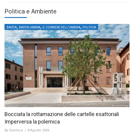
Politica e Ambiente
,
,
,
BASTIA
BASTIA UMBRA
IL CORRIERE DELL'UMBRIA
POLITICA
Bocciata la rottamazione delle cartelle esattoriali
Imperversa la polemica
By
Gianluca
/
8 Agosto 2026