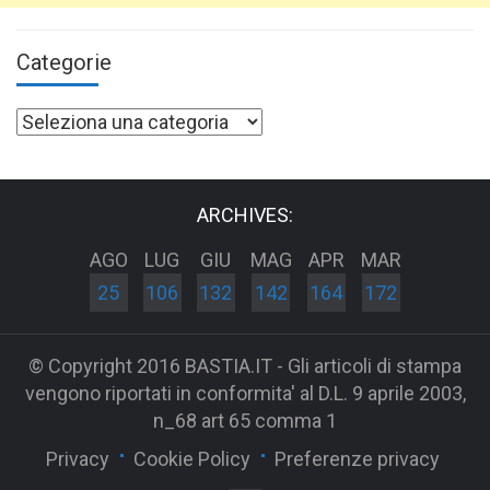
Categorie
Categorie
ARCHIVES:
AGO
LUG
GIU
MAG
APR
MAR
25
106
132
142
164
172
© Copyright 2016 BASTIA.IT - Gli articoli di stampa
vengono riportati in conformita' al D.L. 9 aprile 2003,
n_68 art 65 comma 1
Privacy
Cookie Policy
Preferenze privacy