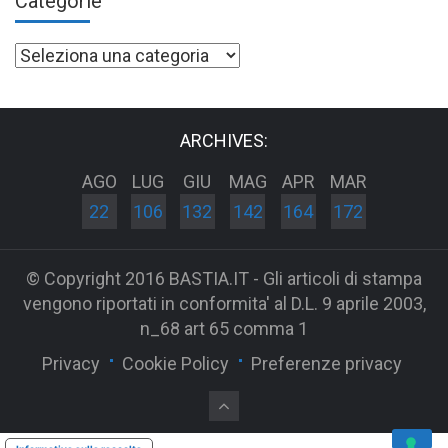
Categorie
Categorie
ARCHIVES:
AGO
LUG
GIU
MAG
APR
MAR
22
106
132
142
164
172
© Copyright 2016 BASTIA.IT - Gli articoli di stampa
vengono riportati in conformita' al D.L. 9 aprile 2003,
n_68 art 65 comma 1
Privacy
Cookie Policy
Preferenze privacy