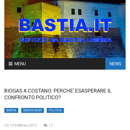
Skip
MENU
NEWS
to
content
BIOGAS A COSTANO: PERCHE’ ESASPERARE IL
CONFRONTO POLITICO?
BASTIA
BASTIA NEWS
POLITICA
On
10 Febbraio 2012
12