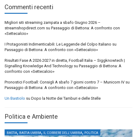
Commenti recenti
Migliori siti streaming zampata a sbafo Giugno 2026 –
streamshopdirect.com
su
Passaggio di Bettona: A confronto con
«Settecalcio»
I Protagonisti Indimenticabili: Le Leggende del Colpo Italiano
su
Passaggio di Bettona: A confronto con «Settecalcio»
Risultati Fase A 2026 2027 in diretta, Football Italia – Siggknowtech |
Signalling Knowledge And Technology
su
Passaggio di Bettona: A
confronto con «Settecalcio»
Pronostici Football: Consigli A sbafo 7 giorni contro 7 – Municorn IV
su
Passaggio di Bettona: A confronto con «Settecalcio»
Un Bastiolo
su
Dopo la Notte dei Tamburi e delle Stelle
Politica e Ambiente
,
,
,
BASTIA
BASTIA UMBRA
IL CORRIERE DELL'UMBRIA
POLITICA