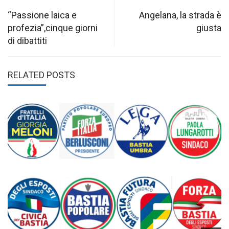
Post
navigation
“Passione laica e
Angelana, la strada è
profezia”,cinque giorni
giusta
di dibattiti
RELATED POSTS