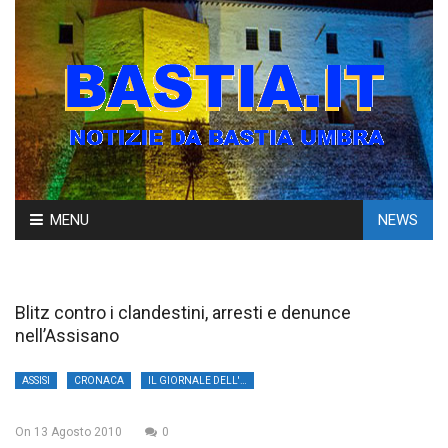
Skip
MENU
NEWS
to
content
Blitz contro i clandestini, arresti e denunce
nell’Assisano
ASSISI
CRONACA
IL GIORNALE DELL'UMBRIA
On
13 Agosto 2010
0