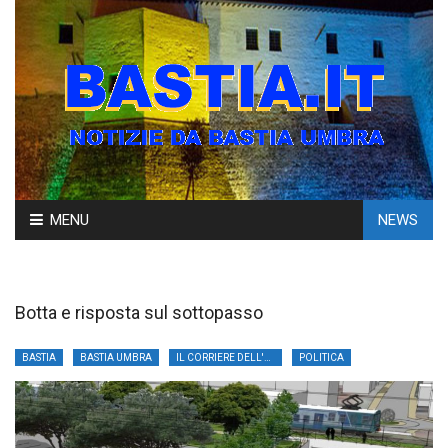
Skip
MENU
NEWS
to
content
Botta e risposta sul sottopasso
BASTIA
BASTIA UMBRA
IL CORRIERE DELL'UMBRIA
POLITICA