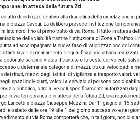
mporanei in attesa della futura Ztl
tto di indirizzo relativo alla disciplina della circolazione in p
ma e piazza Cavour. La delibera prevede l’istituzione temporanea
i lato nord, fino al primo tratto di via Roma. Il tutto in attesa del
azione della viabilità tramite l’istituzione di Zone a Traffico Li
punta ad accompagnare la nuova fase di valorizzazione del cent
rtanti lavori di risanamento e riqualificazione urbana realizzati
a pedonale saranno vietati il transito e la sosta dei veicoli, salvo
accesso a determinate categorie di mezzi, tra cui velocipedi e m
a dei rifiuti, mezzi degli istituti di vigilanza e trasporto valori, vei
egli spazi individuati, veicoli a servizio di persone con disabilit
vizio pubblico, oltre ai veicoli specificamente autorizzati dagli 
pre in via temporanea e in attesa della futura Ztl, una regolamen
argo Lancetti e piazza Giuseppe Mazzini. Dal 1° giugno al 15 se
enerdì e sabato dalle ore 19 alle 1 del giorno successivo e nei gior
ovvedimento su via Roma comporterà che, in tali giorni, non ci sia 