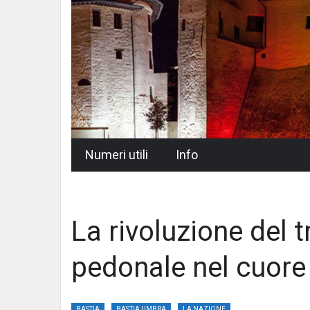
Skip
Numeri utili
Info
to
content
La rivoluzione del t
pedonale nel cuore
BASTIA
BASTIA UMBRA
LA NAZIONE