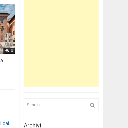
0
 a
Search
for:
i dai
Archivi