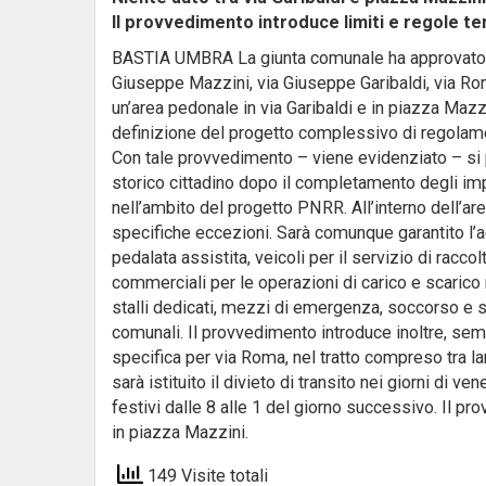
Il provvedimento introduce limiti e regole te
BASTIA UMBRA La giunta comunale ha approvato un a
Giuseppe Mazzini, via Giuseppe Garibaldi, via Ro
un’area pedonale in via Garibaldi e in piazza Mazzin
definizione del progetto complessivo di regolament
Con tale provvedimento – viene evidenziato – si 
storico cittadino dopo il completamento degli impo
nell’ambito del progetto PNRR. All’interno dell’are
specifiche eccezioni. Sarà comunque garantito l’
pedalata assistita, veicoli per il servizio di raccolt
commerciali per le operazioni di carico e scarico n
stalli dedicati, mezzi di emergenza, soccorso e ser
comunali. Il provvedimento introduce inoltre, sem
specifica per via Roma, nel tratto compreso tra l
sarà istituito il divieto di transito nei giorni di v
festivi dalle 8 alle 1 del giorno successivo. Il pr
in piazza Mazzini.
149 Visite totali