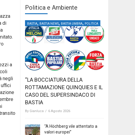
Politica e Ambiente
iazza
,
,
,
 di
BASTIA
BASTIA NEWS
BASTIA UMBRA
POLITICA
la
mitato.
ro
ezzi a
coli
à negli
“LA BOCCIATURA DELLA
uffici
ROTTAMAZIONE QUINQUIES E IL
tazione
CASO DEL SUPERSINDACO DI
ttembre
BASTIA
ni
By
Gianluca
/
6 Agosto 2026
transito
“A Höchberg vile attentato a
valori europei”