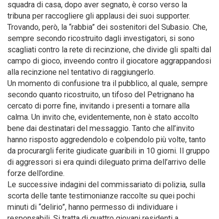
squadra di casa, dopo aver segnato, è corso verso la
tribuna per raccogliere gli applausi dei suoi supporter.
Trovando, però, la “rabbia” dei sostenitori del Subasio. Che,
sempre secondo ricostruito dagli investigatori, si sono
scagliati contro la rete di recinzione, che divide gli spalti dal
campo di gioco, inveendo contro il giocatore aggrappandosi
alla recinzione nel tentativo di raggiungerlo.
Un momento di confusione tra il pubblico, al quale, sempre
secondo quanto ricostruito, un tifoso del Petrignano ha
cercato di porre fine, invitando i presenti a tornare alla
calma. Un invito che, evidentemente, non è stato accolto
bene dai destinatari del messaggio. Tanto che all’invito
hanno risposto aggredendolo e colpendolo più volte, tanto
da procurargli ferite giudicate guaribili in 10 giorni. Il gruppo
di aggressori si era quindi dileguato prima dell’arrivo delle
forze dell’ordine.
Le successive indagini del commissariato di polizia, sulla
scorta delle tante testimonianze raccolte su quei pochi
minuti di “delirio”, hanno permesso di individuare i
responsabili. Si tratta di quattro giovani residenti a