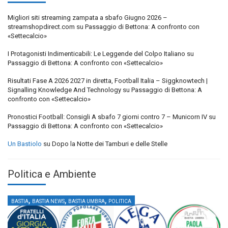
Migliori siti streaming zampata a sbafo Giugno 2026 –
streamshopdirect.com
su
Passaggio di Bettona: A confronto con
«Settecalcio»
I Protagonisti Indimenticabili: Le Leggende del Colpo Italiano
su
Passaggio di Bettona: A confronto con «Settecalcio»
Risultati Fase A 2026 2027 in diretta, Football Italia – Siggknowtech |
Signalling Knowledge And Technology
su
Passaggio di Bettona: A
confronto con «Settecalcio»
Pronostici Football: Consigli A sbafo 7 giorni contro 7 – Municorn IV
su
Passaggio di Bettona: A confronto con «Settecalcio»
Un Bastiolo
su
Dopo la Notte dei Tamburi e delle Stelle
Politica e Ambiente
,
,
,
BASTIA
BASTIA NEWS
BASTIA UMBRA
POLITICA