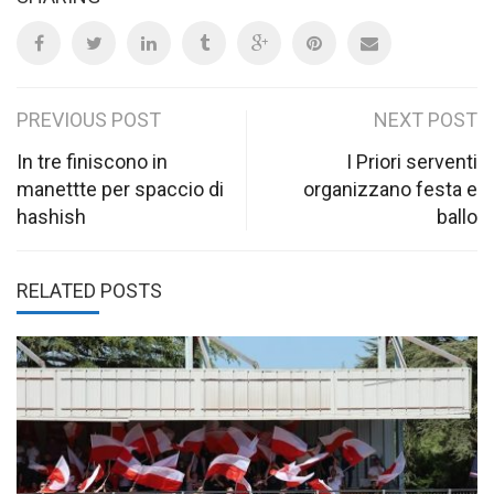
Post
PREVIOUS POST
NEXT POST
navigation
In tre finiscono in
I Priori serventi
manettte per spaccio di
organizzano festa e
hashish
ballo
RELATED POSTS