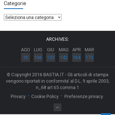
Categorie
Categorie
ARCHIVES:
AGO
LUG
GIU
MAG
APR
MAR
10
106
132
142
164
172
© Copyright 2016 BASTIA.IT - Gli articoli di stampa
vengono riportati in conformita' al D.L. 9 aprile 2003,
n_68 art 65 comma 1
Privacy
Cookie Policy
Preferenze privacy