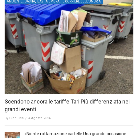
,
,
,
AMBIENTE
BASTIA
BASTIA UMBRA
IL CORRIERE DELL'UMBRIA
Scendono ancora le tariffe Tari Più differenziata nei
grandi eventi
By
Gianluca
/
4 Agosto 2026
«Niente rottamazione cartelle Una grande occasione