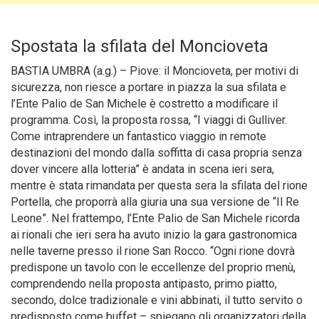
Spostata la sfilata del Moncioveta
BASTIA UMBRA (a.g.) – Piove: il Moncioveta, per motivi di
sicurezza, non riesce a portare in piazza la sua sfilata e
l’Ente Palio de San Michele è costretto a modificare il
programma.
Così, la proposta rossa, “I viaggi di Gulliver.
Come intraprendere un fantastico viaggio in remote
destinazioni del mondo dalla soffitta di casa propria senza
dover vincere alla lotteria” è andata in scena ieri sera,
mentre è stata rimandata per questa sera la sfilata del rione
Portella, che proporrà alla giuria una sua versione de “Il Re
Leone”. Nel frattempo, l’Ente Palio de San Michele ricorda
ai rionali che ieri sera ha avuto inizio la gara gastronomica
nelle taverne presso il rione San Rocco. “Ogni rione dovrà
predispone un tavolo con le eccellenze del proprio menù,
comprendendo nella proposta antipasto, primo piatto,
secondo, dolce tradizionale e vini abbinati, il tutto servito o
predisposto come buffet – spiegano gli organizzatori della