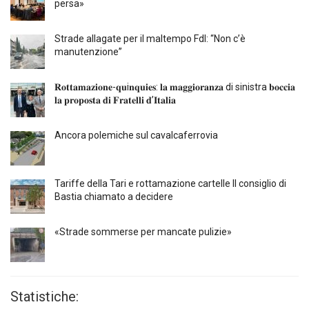
persa»
Strade allagate per il maltempo FdI: “Non c’è
manutenzione”
𝐑𝐨𝐭𝐭𝐚𝐦𝐚𝐳𝐢𝐨𝐧𝐞-𝐪𝐮i𝐧𝐪𝐮𝐢𝐞𝐬: 𝐥𝐚 𝐦𝐚𝐠𝐠𝐢𝐨𝐫𝐚𝐧𝐳𝐚 di sinistra 𝐛𝐨𝐜𝐜𝐢𝐚
𝐥𝐚 𝐩𝐫𝐨𝐩𝐨𝐬𝐭𝐚 𝐝𝐢 𝐅𝐫𝐚𝐭𝐞𝐥𝐥𝐢 𝐝’𝐈𝐭𝐚𝐥𝐢𝐚
Ancora polemiche sul cavalcaferrovia
Tariffe della Tari e rottamazione cartelle Il consiglio di
Bastia chiamato a decidere
«Strade sommerse per mancate pulizie»
Statistiche: