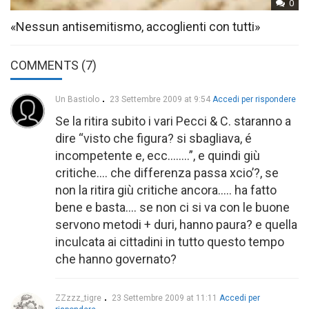
0
«Nessun antisemitismo, accoglienti con tutti»
COMMENTS (7)
Un Bastiolo
23 Settembre 2009 at 9:54
Accedi per rispondere
Se la ritira subito i vari Pecci & C. staranno a
dire “visto che figura? si sbagliava, é
incompetente e, ecc……..”, e quindi giù
critiche…. che differenza passa xcio’?, se
non la ritira giù critiche ancora….. ha fatto
bene e basta…. se non ci si va con le buone
servono metodi + duri, hanno paura? e quella
inculcata ai cittadini in tutto questo tempo
che hanno governato?
ZZzzz_tigre
23 Settembre 2009 at 11:11
Accedi per