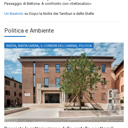
Passaggio di Bettona: A confronto con «Settecalcio»
Un Bastiolo
su
Dopo la Notte dei Tamburi e delle Stelle
Politica e Ambiente
,
,
,
BASTIA
BASTIA UMBRA
IL CORRIERE DELL'UMBRIA
POLITICA