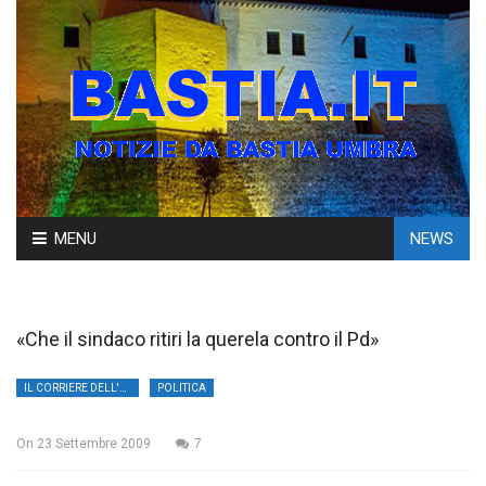
Skip
MENU
NEWS
to
content
«Che il sindaco ritiri la querela contro il Pd»
IL CORRIERE DELL'UMBRIA
POLITICA
On
23 Settembre 2009
7