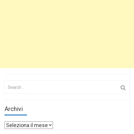
Search
for:
Archivi
Archivi