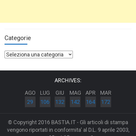
Categorie
Categorie
ARCHIVES:
AGO
LUG
GIU
MAG
APR
MAR
29
106
132
142
164
172
© Copyright 2016 BASTIA.IT - Gli articoli di stampa
vengono riportati in conformita' al D.L. 9 aprile 2003,