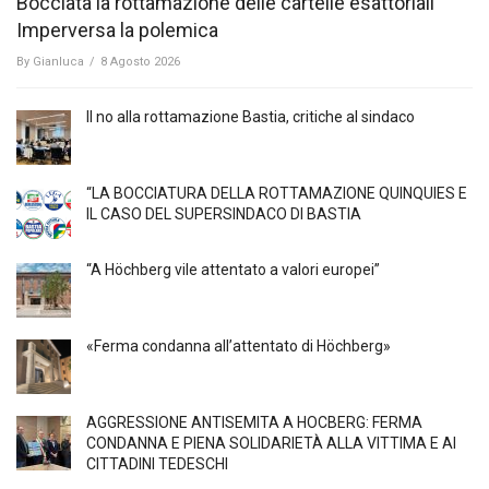
Bocciata la rottamazione delle cartelle esattoriali
Imperversa la polemica
By
Gianluca
/
8 Agosto 2026
Il no alla rottamazione Bastia, critiche al sindaco
“LA BOCCIATURA DELLA ROTTAMAZIONE QUINQUIES E
IL CASO DEL SUPERSINDACO DI BASTIA
“A Höchberg vile attentato a valori europei”
«Ferma condanna all’attentato di Höchberg»
AGGRESSIONE ANTISEMITA A HÖCBERG: FERMA
CONDANNA E PIENA SOLIDARIETÀ ALLA VITTIMA E AI
CITTADINI TEDESCHI