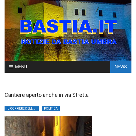
Skip
MENU
NEWS
to
content
Cantiere aperto anche in via Stretta
IL CORRIERE DELL'UMBRIA
POLITICA