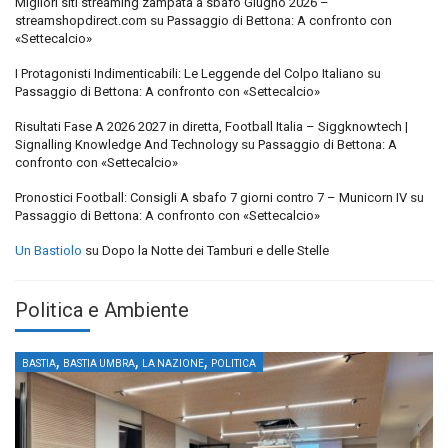
Migliori siti streaming zampata a sbafo Giugno 2026 –
streamshopdirect.com
su
Passaggio di Bettona: A confronto con
«Settecalcio»
I Protagonisti Indimenticabili: Le Leggende del Colpo Italiano
su
Passaggio di Bettona: A confronto con «Settecalcio»
Risultati Fase A 2026 2027 in diretta, Football Italia – Siggknowtech |
Signalling Knowledge And Technology
su
Passaggio di Bettona: A
confronto con «Settecalcio»
Pronostici Football: Consigli A sbafo 7 giorni contro 7 – Municorn IV
su
Passaggio di Bettona: A confronto con «Settecalcio»
Un Bastiolo
su
Dopo la Notte dei Tamburi e delle Stelle
Politica e Ambiente
,
,
,
BASTIA
BASTIA UMBRA
LA NAZIONE
POLITICA