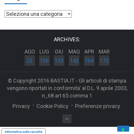
Categorie
ARCHIVES:
AGO
LUG
GIU
MAG
APR
MAR
22
106
132
142
164
172
© Copyright 2016 BASTIA.IT - Gli articoli di stampa
vengono riportati in conformita' al D.L. 9 aprile 2003,
n_68 art 65 comma 1
Privacy
Cookie Policy
Preferenze privacy
Informativa sulla raccolta