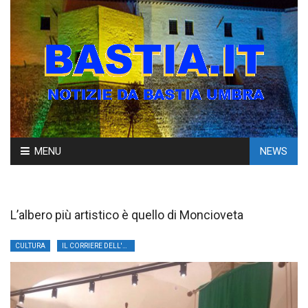
Skip
MENU
NEWS
to
content
L’albero più artistico è quello di Moncioveta
CULTURA
IL CORRIERE DELL'UMBRIA