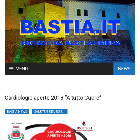
Skip
MENU
NEWS
to
content
Cardiologie aperte 2018 “A tutto Cuore”
BASTIA NEWS
SALUTE E BENESSERE