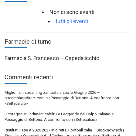
Non ci sono eventi
tutti gli eventi
Farmacie di turno
Farmacia S. Francesco – Ospedalicchio
Commenti recenti
Migliori siti streaming zampata a sbafo Giugno 2026 –
streamshopdirect.com
su
Passaggio di Bettona: A confronto con
«Settecalcio»
I Protagonisti Indimenticabili: Le Leggende del Colpo Italiano
su
Passaggio di Bettona: A confronto con «Settecalcio»
Risultati Fase A 2026 2027 in diretta, Football Italia – Siggknowtech |
Signalling Knowledge And Technology
su
Passaggio di Bettona: A