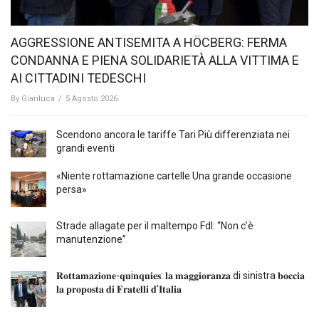
AGGRESSIONE ANTISEMITA A HÖCBERG: FERMA
CONDANNA E PIENA SOLIDARIETÀ ALLA VITTIMA E
AI CITTADINI TEDESCHI
By
Gianluca
/
5 Agosto 2026
Scendono ancora le tariffe Tari Più differenziata nei
grandi eventi
«Niente rottamazione cartelle Una grande occasione
persa»
Strade allagate per il maltempo FdI: “Non c’è
manutenzione”
𝐑𝐨𝐭𝐭𝐚𝐦𝐚𝐳𝐢𝐨𝐧𝐞-𝐪𝐮i𝐧𝐪𝐮𝐢𝐞𝐬: 𝐥𝐚 𝐦𝐚𝐠𝐠𝐢𝐨𝐫𝐚𝐧𝐳𝐚 di sinistra 𝐛𝐨𝐜𝐜𝐢𝐚
𝐥𝐚 𝐩𝐫𝐨𝐩𝐨𝐬𝐭𝐚 𝐝𝐢 𝐅𝐫𝐚𝐭𝐞𝐥𝐥𝐢 𝐝’𝐈𝐭𝐚𝐥𝐢𝐚