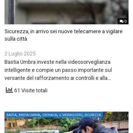
0
Sicurezza, in arrivo sei nuove telecamere a vigilare
sulla città
2 Luglio 2025
Bastia Umbra investe nella videosorveglianza
intelligente e compie un passo importante sul
versante del rafforzamento ai controlli e alla
sicurezza urbana
61 Visite totali
,
,
,
,
BASTIA
BASTIA UMBRA
CRONACA
IL MESSAGGERO
SICUREZZA