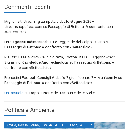
Commenti recenti
Migliori siti streaming zampata a sbafo Giugno 2026 –
streamshopdirect.com
su
Passaggio di Bettona: A confronto con
«Settecalcio»
I Protagonisti Indimenticabili: Le Leggende del Colpo Italiano
su
Passaggio di Bettona: A confronto con «Settecalcio»
Risultati Fase A 2026 2027 in diretta, Football Italia – Siggknowtech |
Signalling Knowledge And Technology
su
Passaggio di Bettona: A
confronto con «Settecalcio»
Pronostici Football: Consigli A sbafo 7 giorni contro 7 – Municorn IV
su
Passaggio di Bettona: A confronto con «Settecalcio»
Un Bastiolo
su
Dopo la Notte dei Tamburi e delle Stelle
Politica e Ambiente
,
,
,
BASTIA
BASTIA UMBRA
IL CORRIERE DELL'UMBRIA
POLITICA