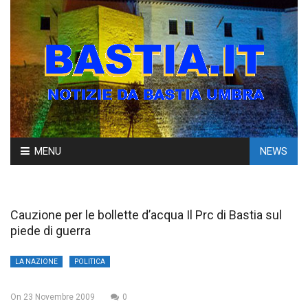
Skip
MENU
NEWS
to
content
Cauzione per le bollette d’acqua Il Prc di Bastia sul
piede di guerra
LA NAZIONE
POLITICA
On
23 Novembre 2009
0