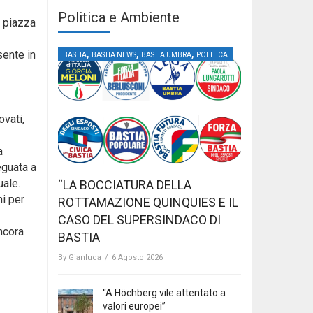
Politica e Ambiente
i piazza
,
,
,
sente in
BASTIA
BASTIA NEWS
BASTIA UMBRA
POLITICA
ovati,
a
eguata a
uale.
“LA BOCCIATURA DELLA
i per
ROTTAMAZIONE QUINQUIES E IL
CASO DEL SUPERSINDACO DI
ncora
BASTIA
By
Gianluca
/
6 Agosto 2026
“A Höchberg vile attentato a
valori europei”