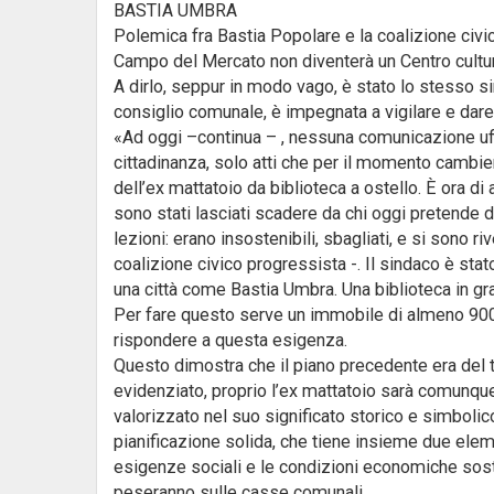
BASTIA UMBRA
Polemica fra Bastia Popolare e la coalizione civi
Campo del Mercato non diventerà un Centro cultur
A dirlo, seppur in modo vago, è stato lo stesso 
consiglio comunale, è impegnata a vigilare e dare 
«Ad oggi –continua – , nessuna comunicazione uff
cittadinanza, solo atti che per il momento cambi
dell’ex mattatoio da biblioteca a ostello. È ora di 
sono stati lasciati scadere da chi oggi pretende d
lezioni: erano insostenibili, sbagliati, e si sono ri
coalizione civico progressista -. Il sindaco è sta
una città come Bastia Umbra. Una biblioteca in gra
Per fare questo serve un immobile di almeno 900m
rispondere a questa esigenza.
Questo dimostra che il piano precedente era del tu
evidenziato, proprio l’ex mattatoio sarà comunqu
valorizzato nel suo significato storico e simbolico
pianificazione solida, che tiene insieme due elem
esigenze sociali e le condizioni economiche soste
peseranno sulle casse comunali.