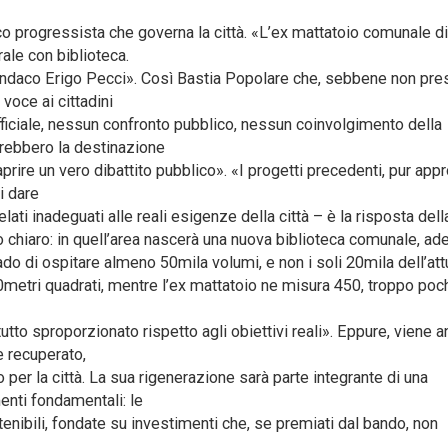
co progressista che governa la città. «L’ex mattatoio comunale d
ale con biblioteca.
sindaco Erigo Pecci». Così Bastia Popolare che, sebbene non pre
voce ai cittadini
iciale, nessun confronto pubblico, nessun coinvolgimento della
erebbero la destinazione
aprire un vero dibattito pubblico». «I progetti precedenti, pur appr
i dare
velati inadeguati alle reali esigenze della città – è la risposta dell
to chiaro: in quell’area nascerà una nuova biblioteca comunale, ad
do di ospitare almeno 50mila volumi, e non i soli 20mila dell’att
etri quadrati, mentre l’ex mattatoio ne misura 450, troppo poch
tto sproporzionato rispetto agli obiettivi reali». Eppure, viene a
e recuperato,
 per la città. La sua rigenerazione sarà parte integrante di una
enti fondamentali: le
nibili, fondate su investimenti che, se premiati dal bando, non