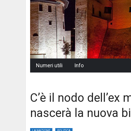
Skip
Numeri utili
Info
to
content
C’è il nodo dell’ex 
nascerà la nuova b
LA NAZIONE
POLITICA