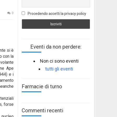
0
Procedendo accetti la privacy policy
Eventi da non perdere:
nte si è
o con la
Non ci sono eventi
 volante
gone Ape
tutti gli eventi
944) e i
rtamento
Farmacie di turno
 neanche
tenziali
e, forse
Commenti recenti
 nucleo