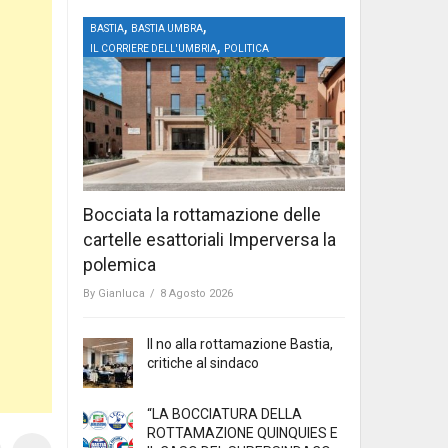
,
,
BASTIA
BASTIA UMBRA
,
IL CORRIERE DELL'UMBRIA
POLITICA
Bocciata la rottamazione delle
cartelle esattoriali Imperversa la
polemica
By
Gianluca
/
8 Agosto 2026
Il no alla rottamazione Bastia,
critiche al sindaco
“LA BOCCIATURA DELLA
ROTTAMAZIONE QUINQUIES E