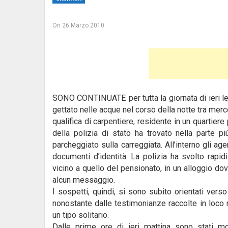
On
26 Marzo 2010
SONO CONTINUATE per tutta la giornata di ieri le
gettato nelle acque nel corso della notte tra mercol
qualifica di carpentiere, residente in un quartiere
della polizia di stato ha trovato nella parte 
parcheggiato sulla carreggiata. All’interno gli age
documenti d’identità. La polizia ha svolto rapi
vicino a quello del pensionato, in un alloggio do
alcun messaggio.
I sospetti, quindi, si sono subito orientati ver
nonostante dalle testimonianze raccolte in loco
un tipo solitario.
Dalle prime ore di ieri mattina sono stati mob