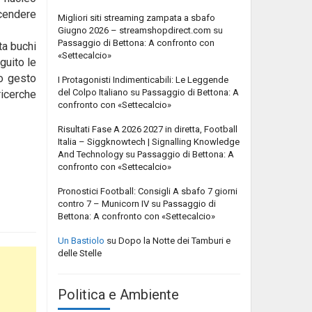
scendere
Migliori siti streaming zampata a sbafo
Giugno 2026 – streamshopdirect.com
su
Passaggio di Bettona: A confronto con
ta buchi
«Settecalcio»
guito le
no gesto
I Protagonisti Indimenticabili: Le Leggende
del Colpo Italiano
su
Passaggio di Bettona: A
ricerche
confronto con «Settecalcio»
Risultati Fase A 2026 2027 in diretta, Football
Italia – Siggknowtech | Signalling Knowledge
And Technology
su
Passaggio di Bettona: A
confronto con «Settecalcio»
Pronostici Football: Consigli A sbafo 7 giorni
contro 7 – Municorn IV
su
Passaggio di
Bettona: A confronto con «Settecalcio»
Un Bastiolo
su
Dopo la Notte dei Tamburi e
delle Stelle
Politica e Ambiente