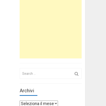
Search
for:
Archivi
Archivi