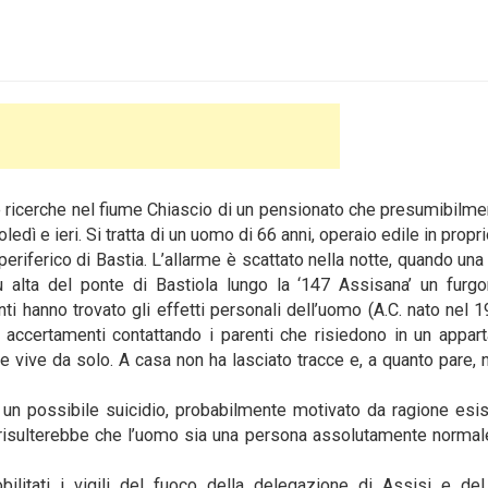
 ricerche nel fiume Chiascio di un pensionato che presumibilme
edì e ieri. Si tratta di un uomo di 66 anni, operaio edile in propri
 periferico di Bastia.
L’allarme è scattato nella notte, quando una
più alta del ponte di Bastiola lungo la ‘147 Assisana’ un fur
nti hanno trovato gli effetti personali dell’uomo (A.C. nato nel 1
di accertamenti contattando i parenti che risiedono in un appa
ve vive da solo. A casa non ha lasciato tracce e, a quanto pare,
so un possibile suicidio, probabilmente motivato da ragione esis
 risulterebbe che l’uomo sia una persona assolutamente normal
ilitati i vigili del fuoco della delegazione di Assisi e del