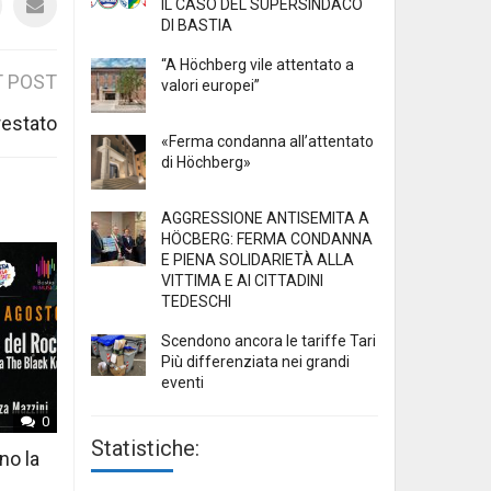
IL CASO DEL SUPERSINDACO
DI BASTIA
“A Höchberg vile attentato a
 POST
valori europei”
restato
«Ferma condanna all’attentato
di Höchberg»
AGGRESSIONE ANTISEMITA A
HÖCBERG: FERMA CONDANNA
E PIENA SOLIDARIETÀ ALLA
VITTIMA E AI CITTADINI
TEDESCHI
Scendono ancora le tariffe Tari
Più differenziata nei grandi
eventi
0
Statistiche:
no la