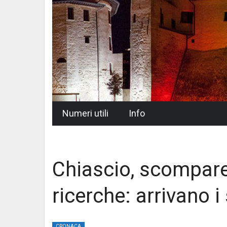
Skip
Numeri utili
Info
to
content
Chiascio, scompare
ricerche: arrivano 
CRONACA