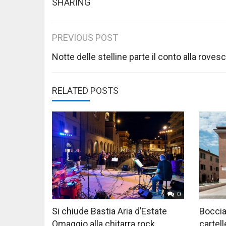
SHARING
Post
PREVIOUS POST
navigation
Notte delle stelline parte il conto alla rovesc
RELATED POSTS
0
Si chiude Bastia Aria d’Estate
Boccia
Omaggio alla chitarra rock
cartell