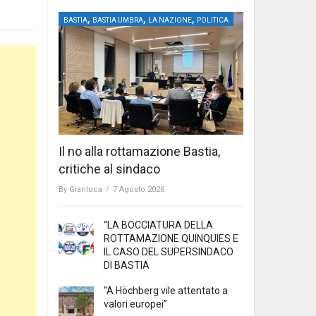
,
,
,
BASTIA
BASTIA UMBRA
LA NAZIONE
POLITICA
Il no alla rottamazione Bastia,
critiche al sindaco
By
Gianluca
/
7 Agosto 2026
“LA BOCCIATURA DELLA
ROTTAMAZIONE QUINQUIES E
IL CASO DEL SUPERSINDACO
DI BASTIA
“A Höchberg vile attentato a
valori europei”