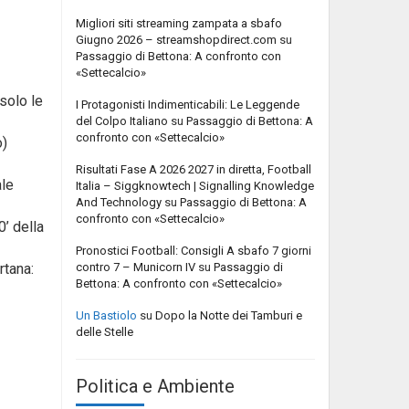
Migliori siti streaming zampata a sbafo
Giugno 2026 – streamshopdirect.com
su
Passaggio di Bettona: A confronto con
«Settecalcio»
solo le
I Protagonisti Indimenticabili: Le Leggende
del Colpo Italiano
su
Passaggio di Bettona: A
confronto con «Settecalcio»
o)
Risultati Fase A 2026 2027 in diretta, Football
ale
Italia – Siggknowtech | Signalling Knowledge
And Technology
su
Passaggio di Bettona: A
confronto con «Settecalcio»
0’ della
Pronostici Football: Consigli A sbafo 7 giorni
contro 7 – Municorn IV
su
Passaggio di
rtana:
Bettona: A confronto con «Settecalcio»
Un Bastiolo
su
Dopo la Notte dei Tamburi e
delle Stelle
Politica e Ambiente