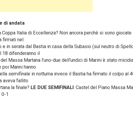
de di andata
la Coppa Italia di Eccellenza? Non ancora perchè si sono giocate 
a firmati nel
 in serata dal Bastia in casa della Subasio (sul neutro di Spell
l 18 difenderanno il
 del Massa Martana l’uno-due dell’undici di Marini è stato micidi
 e poi Manni hanno
la semifinale in notturna invece il Bastia ha firmato il colpo al 4
 aveva fallito
tana la finale?
LE DUE SEMIFINALI
: Castel del Piano Massa Ma
: 0-1