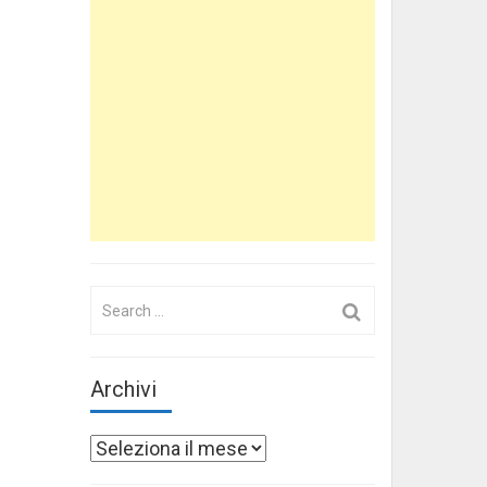
Search
for:
Archivi
Archivi