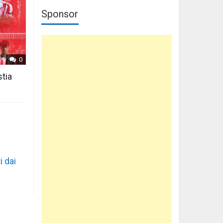
Sponsor
0
stia
i dai