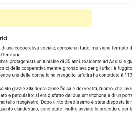
rici
i di una cooperativa sociale, compie un furto, ma viene fermato d
 territorio
ra, protagonista un tunisino di 35 anni, residente ad Assisi e gi
atrici della cooperativa mentre gironzolava per gli uffici, è fuggito
re una delle donne lo ha inseguito, un’altra ha contattato il 113
acciato grazie alla descrizione fisica e dei vestiti, l’uomo, che inv
mato e perquisito: si era disfatto dei due smartphone e di un port
tello frangivetro. Dopo il rito direttissimo è stata disposta la
n quanto clandestino, sono state inoltre avviate le procedure per l