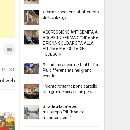
«Ferma condanna all’attentato
di Höchberg»
AGGRESSIONE ANTISEMITA A
HÖCBERG: FERMA CONDANNA
E PIENA SOLIDARIETÀ ALLA
VITTIMA E AI CITTADINI
TEDESCHI
Scendono ancora le tariffe Tari
 POST
Più differenziata nei grandi
eventi
sul web
«Niente rottamazione cartelle
Una grande occasione persa»
Strade allagate per il
maltempo FdI: “Non c’è
manutenzione”