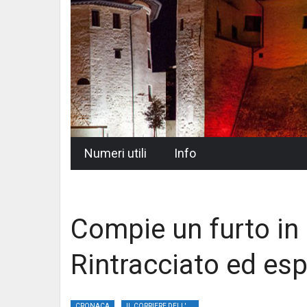
Skip
Numeri utili
Info
to
content
Compie un furto in
Rintracciato ed espu
CRONACA
IL CORRIERE DELL'UMBRIA