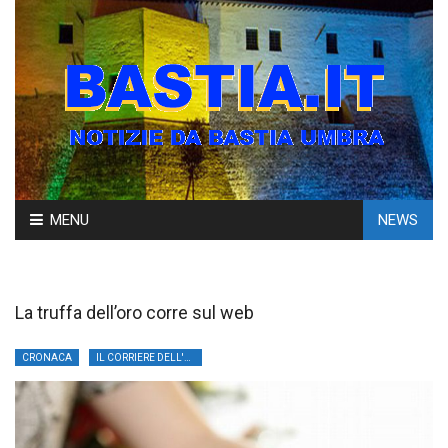
Skip
MENU
NEWS
to
content
La truffa dell’oro corre sul web
CRONACA
IL CORRIERE DELL'UMBRIA