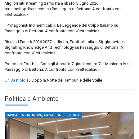
Migliori siti streaming zampata a sbafo Giugno 2026 –
streamshopdirect.com
su
Passaggio di Bettona: A confronto con
«Settecalcio»
I Protagonisti Indimenticabili: Le Leggende del Colpo Italiano
su
Passaggio di Bettona: A confronto con «Settecalcio»
Risultati Fase A 2026 2027 in diretta, Football Italia – Siggknowtech |
Signalling Knowledge And Technology
su
Passaggio di Bettona: A
confronto con «Settecalcio»
Pronostici Football: Consigli A sbafo 7 giorni contro 7 – Municorn IV
su
Passaggio di Bettona: A confronto con «Settecalcio»
Un Bastiolo
su
Dopo la Notte dei Tamburi e delle Stelle
Politica e Ambiente
,
,
,
BASTIA
BASTIA UMBRA
LA NAZIONE
POLITICA