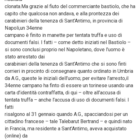
clonata.Ma grazie al fiuto del commerciante bastiolo, che ha
capito che qualcosa non andava, e alla prontezza dei
carabinieri della tenenza di Sant’Antimo, in provincia di
Napoli,un 34enne
campano è finito in manette per tentata truffa e uso di
documenti falsi. I fatti – come detto iniziati nel Bastiolo –
si sono conclusi proprio nel Napoletano, dove l’uomo è
stato arrestato dai
carabinieri della tenenza di Sant’Antimo che si sono finti
corrieri in procinto di consegnare quanto ordinato in Umbria
da A.G., queste le iniziali dell’uomo; per evitare l’arresto,il
34enne campano ha finto di essere un torinese usando una
carta d’identità contraffatta, di qui – oltre all’accusa di
tentata truffa – anche l’accusa di uso di documenti falsi. I
fatti
risalgono al 31 gennaio quando A.G., spacciandosi per un
cittadino francese – tale Talebarut Bertrand – e quindi nato
in Francia, ma residente a Sant’Antimo, aveva acquistato
(online) da