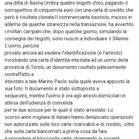
una ditta di Bastia Umbra quattro lingotti d’oro, pagando il
corrispettivo di cinquemila euro con una carta di credito che
però è risultata clonata.Il commerciante bastiolo, messo in
allarme da qualche stranezza nella transazione, ha avvertito
i militari campani che, dopo qualche giorno, simulando la
consegna dei lingotti, sono riusciti a individuare il 34enne.
L’uomo, però,ha
provato ancora ad eludere l’identificazione (e l’arresto)
mostrando una carta d’identità intestata ad un uomo della
provincia di Torino, un documento risultato palesemente
contraffatto e
intestato a tale Marino Paolo sulla quale aveva apposto la
sua foto. Il documento è stato sottoposto a
sequestro, mentre l’uomo è ora agli arresti domiciliari in
attesa dell’udienza di convalida
per le due accuse per le quali è stato arrestato. Lo
scorso anno migliaia di italiani hanno denunciato operazioni
non autorizzate sulle loro carte ricaricabili e di credito, oltre
che sulle carte bancomat.La prima cosa da fare
è procedere al bloccoella carta, chiamando la società