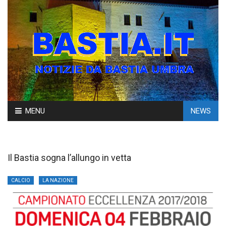
Skip
MENU
NEWS
to
content
Il Bastia sogna l’allungo in vetta
CALCIO
LA NAZIONE