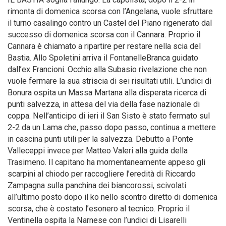
rimonta di domenica scorsa con l’Angelana, vuole sfruttare
il turno casalingo contro un Castel del Piano rigenerato dal
successo di domenica scorsa con il Cannara. Proprio il
Cannara è chiamato a ripartire per restare nella scia del
Bastia. Allo Spoletini arriva il FontanelleBranca guidato
dall’ex Francioni. Occhio alla Subasio rivelazione che non
vuole fermare la sua striscia di sei risultati utili. L’undici di
Bonura ospita un Massa Martana alla disperata ricerca di
punti salvezza, in attesa del via della fase nazionale di
coppa. Nell’anticipo di ieri il San Sisto è stato fermato sul
2-2 da un Lama che, passo dopo passo, continua a mettere
in cascina punti utili per la salvezza. Debutto a Ponte
Valleceppi invece per Matteo Valeri alla guida della
Trasimeno. Il capitano ha momentaneamente appeso gli
scarpini al chiodo per raccogliere l’eredità di Riccardo
Zampagna sulla panchina dei biancorossi, scivolati
all’ultimo posto dopo il ko nello scontro diretto di domenica
scorsa, che è costato l’esonero al tecnico. Proprio il
Ventinella ospita la Narnese con l’undici di Lisarelli