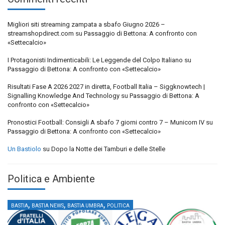
Migliori siti streaming zampata a sbafo Giugno 2026 –
streamshopdirect.com
su
Passaggio di Bettona: A confronto con
«Settecalcio»
I Protagonisti Indimenticabili: Le Leggende del Colpo Italiano
su
Passaggio di Bettona: A confronto con «Settecalcio»
Risultati Fase A 2026 2027 in diretta, Football Italia – Siggknowtech |
Signalling Knowledge And Technology
su
Passaggio di Bettona: A
confronto con «Settecalcio»
Pronostici Football: Consigli A sbafo 7 giorni contro 7 – Municorn IV
su
Passaggio di Bettona: A confronto con «Settecalcio»
Un Bastiolo
su
Dopo la Notte dei Tamburi e delle Stelle
Politica e Ambiente
,
,
,
BASTIA
BASTIA NEWS
BASTIA UMBRA
POLITICA