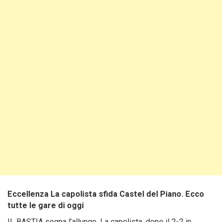
Eccellenza La capolista sfida Castel del Piano. Ecco
tutte le gare di oggi
IL BASTIA sogna l’allungo. La capolista, dopo il 2-2 in