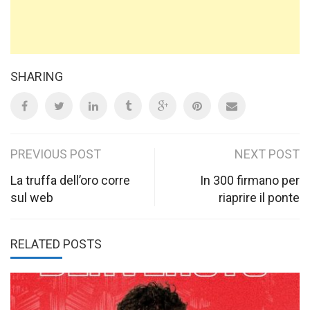
SHARING
Post
PREVIOUS POST
NEXT POST
navigation
La truffa dell’oro corre
In 300 firmano per
sul web
riaprire il ponte
RELATED POSTS