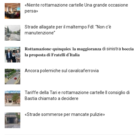
«Niente rottamazione cartelle Una grande occasione
persa»
Strade allagate per il maltempo FdI: “Non c’è
manutenzione”
𝐑𝐨𝐭𝐭𝐚𝐦𝐚𝐳𝐢𝐨𝐧𝐞-𝐪𝐮i𝐧𝐪𝐮𝐢𝐞𝐬: 𝐥𝐚 𝐦𝐚𝐠𝐠𝐢𝐨𝐫𝐚𝐧𝐳𝐚 di sinistra 𝐛𝐨𝐜𝐜𝐢𝐚
𝐥𝐚 𝐩𝐫𝐨𝐩𝐨𝐬𝐭𝐚 𝐝𝐢 𝐅𝐫𝐚𝐭𝐞𝐥𝐥𝐢 𝐝’𝐈𝐭𝐚𝐥𝐢𝐚
Ancora polemiche sul cavalcaferrovia
Tariffe della Tari e rottamazione cartelle Il consiglio di
Bastia chiamato a decidere
«Strade sommerse per mancate pulizie»