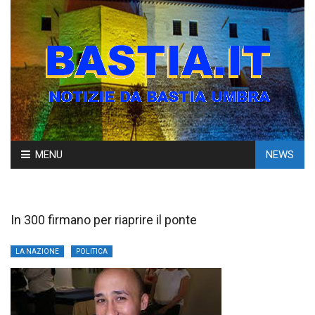
Skip
MENU
NEWS
to
content
In 300 firmano per riaprire il ponte
LA NAZIONE
POLITICA