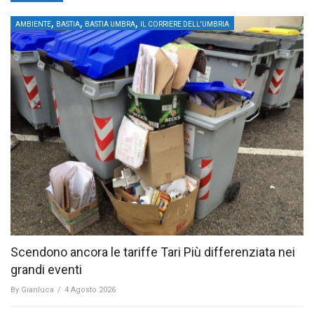
,
,
,
AMBIENTE
BASTIA
BASTIA UMBRA
IL CORRIERE DELL'UMBRIA
Scendono ancora le tariffe Tari Più differenziata nei
grandi eventi
By
Gianluca
/
4 Agosto 2026