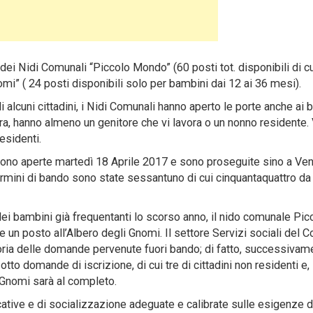
à dei Nidi Comunali “Piccolo Mondo” (60 posti tot. disponibili di c
mi” ( 24 posti disponibili solo per bambini dai 12 ai 36 mesi).
i alcuni cittadini, i Nidi Comunali hanno aperto le porte anche ai 
bra, hanno almeno un genitore che vi lavora o un nonno residente.
esidenti.
 sono aperte martedì 18 Aprile 2017 e sono proseguite sino a Ve
rmini di bando sono state sessantuno di cui cinquantaquattro da
dei bambini già frequentanti lo scorso anno, il nido comunale Pic
 un posto all’Albero degli Gnomi. Il settore Servizi sociali del
oria delle domande pervenute fuori bando; di fatto, successivam
tto domande di iscrizione, di cui tre di cittadini non residenti e,
 Gnomi sarà al completo.
ative e di socializzazione adeguate e calibrate sulle esigenze d