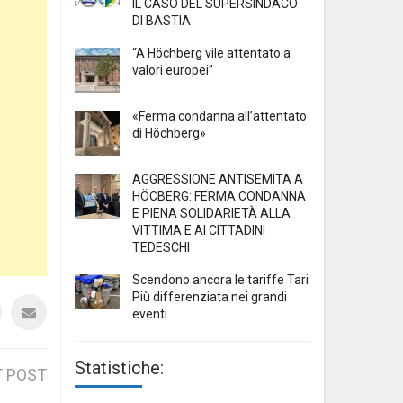
IL CASO DEL SUPERSINDACO
DI BASTIA
“A Höchberg vile attentato a
valori europei”
«Ferma condanna all’attentato
di Höchberg»
AGGRESSIONE ANTISEMITA A
HÖCBERG: FERMA CONDANNA
E PIENA SOLIDARIETÀ ALLA
VITTIMA E AI CITTADINI
TEDESCHI
Scendono ancora le tariffe Tari
Più differenziata nei grandi
eventi
Statistiche:
 POST