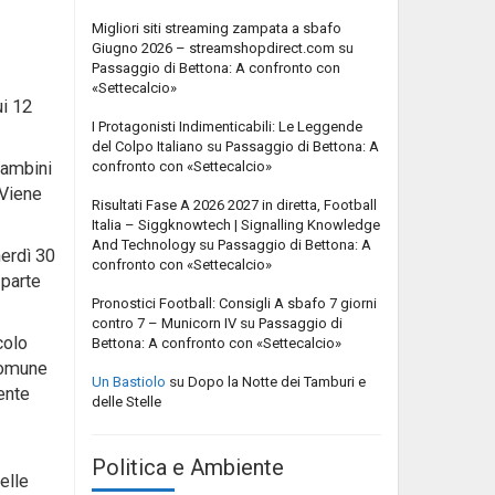
Migliori siti streaming zampata a sbafo
Giugno 2026 – streamshopdirect.com
su
Passaggio di Bettona: A confronto con
«Settecalcio»
ui 12
I Protagonisti Indimenticabili: Le Leggende
del Colpo Italiano
su
Passaggio di Bettona: A
confronto con «Settecalcio»
bambini
 Viene
Risultati Fase A 2026 2027 in diretta, Football
Italia – Siggknowtech | Signalling Knowledge
And Technology
su
Passaggio di Bettona: A
nerdì 30
confronto con «Settecalcio»
 parte
Pronostici Football: Consigli A sbafo 7 giorni
contro 7 – Municorn IV
su
Passaggio di
colo
Bettona: A confronto con «Settecalcio»
 Comune
Un Bastiolo
su
Dopo la Notte dei Tamburi e
ente
delle Stelle
Politica e Ambiente
elle