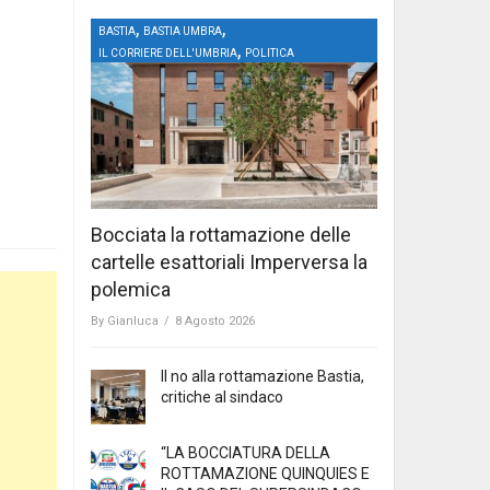
,
,
BASTIA
BASTIA UMBRA
,
IL CORRIERE DELL'UMBRIA
POLITICA
Bocciata la rottamazione delle
cartelle esattoriali Imperversa la
polemica
By
Gianluca
/
8 Agosto 2026
Il no alla rottamazione Bastia,
critiche al sindaco
“LA BOCCIATURA DELLA
ROTTAMAZIONE QUINQUIES E