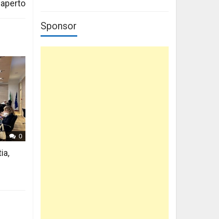
 aperto
Sponsor
0
ia,