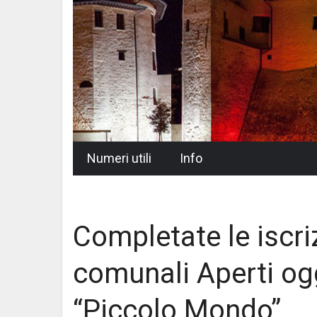
Skip
Numeri utili
Info
to
content
Completate le iscriz
comunali Aperti ogg
“Piccolo Mondo”