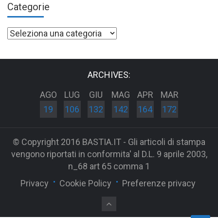
Categorie
Categorie
ARCHIVES:
AGO
LUG
GIU
MAG
APR
MAR
19
106
132
142
164
172
© Copyright 2016 BASTIA.IT - Gli articoli di stampa
vengono riportati in conformita' al D.L. 9 aprile 2003,
n_68 art 65 comma 1
Privacy
Cookie Policy
Preferenze privacy