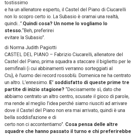
tostissimo
e ha un allenatore esperto, il Castel del Piano di Ciucarelli
non lo scopro certo io. La Subasio è oramai una realtà,
quindi…”.
Quindi cosa? Un nome lo vogliamo lo
stesso.
“Beh, preferirei
evitare la Subasio”.
di Norma Judith Pagiotti
CASTEL DEL PIANO – Fabrizio Ciucarelli, allenatore del
Castel del Piano, prima squadra a staccare il biglietto per le
semifinali (i cui abbinamenti verranno sorteggiati al
Cru), è l’uomo dei record rossoblù. Domenica ne ha centrato
un altro. L’ennesimo.
E’ soddisfatto di queste prime tre
partite di inizio stagione?
“Decisamente sì, dato che
abbiamo centrato un altro centro, scusate il gioco di parole,
ma rende al meglio l’idea perché siamo riusciti ad arrivare
dove il Castel del Piano non era mai arrivato, quindi è una
bella soddisfazione e di
certo non ci accontentiamo”.
Cosa pensa delle altre
squadre che hanno passato il turno e chi preferirebbe