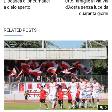
navigation
Discarica di pneumatici
Otto famiglie in via Val
a cielo aperto
d’Aosta senza luce da
quaranta giorni
RELATED POSTS
0