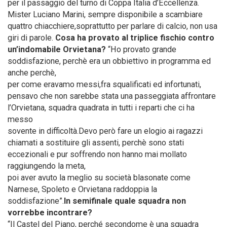
per il passaggio del turno di Coppa Italia d’Eccellenza.
Mister Luciano Marini, sempre disponibile a scambiare
quattro chiacchiere,soprattutto per parlare di calcio, non usa
giri di parole.
Cosa ha provato al triplice fischio contro
un’indomabile Orvietana?
“Ho provato grande
soddisfazione, perchè era un obbiettivo in programma ed
anche perchè,
per come eravamo messi,fra squalificati ed infortunati,
pensavo che non sarebbe stata una passeggiata affrontare
l’Orvietana, squadra quadrata in tutti i reparti che ci ha
messo
sovente in difficoltà.Devo però fare un elogio ai ragazzi
chiamati a sostituire gli assenti, perchè sono stati
eccezionali e pur soffrendo non hanno mai mollato
raggiungendo la meta,
poi aver avuto la meglio su società blasonate come
Narnese, Spoleto e Orvietana raddoppia la
soddisfazione”.
In semifinale quale squadra non
vorrebbe incontrare?
“Il Castel del Piano, perché secondome è una squadra