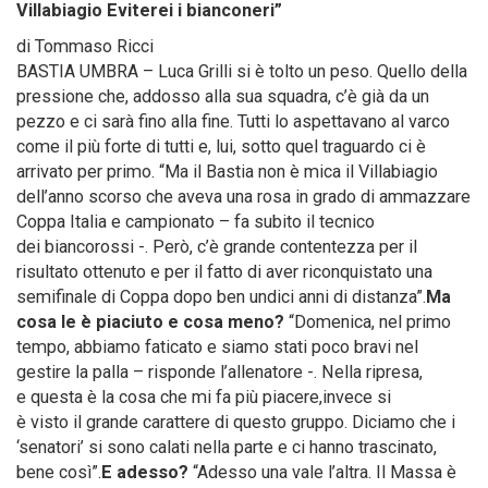
Villabiagio Eviterei i bianconeri”
di Tommaso Ricci
BASTIA UMBRA – Luca Grilli si è tolto un peso. Quello della
pressione che, addosso alla sua squadra, c’è già da un
pezzo e ci sarà fino alla fine. Tutti lo aspettavano al varco
come il più forte di tutti e, lui, sotto quel traguardo ci è
arrivato per primo. “Ma il Bastia non è mica il Villabiagio
dell’anno scorso che aveva una rosa in grado di ammazzare
Coppa Italia e campionato – fa subito il tecnico
dei biancorossi -. Però, c’è grande contentezza per il
risultato ottenuto e per il fatto di aver riconquistato una
semifinale di Coppa dopo ben undici anni di distanza”.
Ma
cosa le è piaciuto e cosa meno?
“Domenica, nel primo
tempo, abbiamo faticato e siamo stati poco bravi nel
gestire la palla – risponde l’allenatore -. Nella ripresa,
e questa è la cosa che mi fa più piacere,invece si
è visto il grande carattere di questo gruppo. Diciamo che i
‘senatori’ si sono calati nella parte e ci hanno trascinato,
bene così”.
E adesso?
“Adesso una vale l’altra. Il Massa è