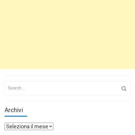
Search
for:
Archivi
Archivi