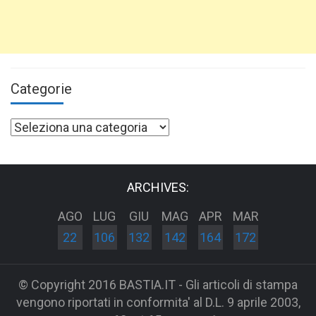
Categorie
Categorie
ARCHIVES:
AGO
LUG
GIU
MAG
APR
MAR
22
106
132
142
164
172
© Copyright 2016 BASTIA.IT - Gli articoli di stampa
vengono riportati in conformita' al D.L. 9 aprile 2003,