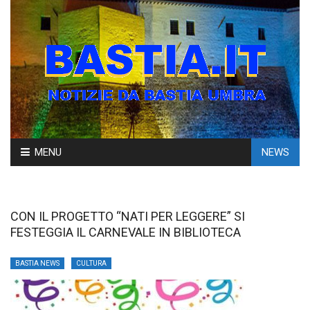
Skip
MENU
NEWS
to
content
CON IL PROGETTO “NATI PER LEGGERE” SI
FESTEGGIA IL CARNEVALE IN BIBLIOTECA
BASTIA NEWS
CULTURA