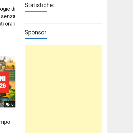
Statistiche:
ogie di
ni senza
iti orari
Sponsor
0
tempo