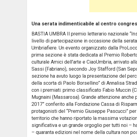
Una serata indimenticabile al centro congress
BASTIA UMBRA Il premio letterario nazionale “Insu
livello di partecipazione in occasione della sera
Umbriafiere. Un evento organizzato dalla ProLoco
prima sezione è stata dedicata al Premio Roberto 
culturale Amici dell’arte e CiaoUmbria, arrivato al
Sassi (Fabriano), secondo Joy Stafford (San Sepol
sezione ha avuto luogo la presentazione del perco
della scorta di Paolo Borsellino” di Annalisa Stra
con i premiati: primo classificato Fabio Muccin (
Mugnaini (Massarosa). Grande attenzione anche per
2017” conferito alla Fondazione Cassa di Risparm
protagonisti del “Premio Giuseppe Pascucci” per i
territorio che hanno riportato la massima votazio
significativa e un grande orgoglio per tutti noi –
– quaranta edizioni nel nome della cultura non pos