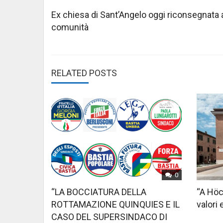
Post
navigation
Ex chiesa di Sant’Angelo oggi riconsegnata a
comunità
RELATED POSTS
0
“LA BOCCIATURA DELLA
“A Höc
ROTTAMAZIONE QUINQUIES E IL
valori 
CASO DEL SUPERSINDACO DI