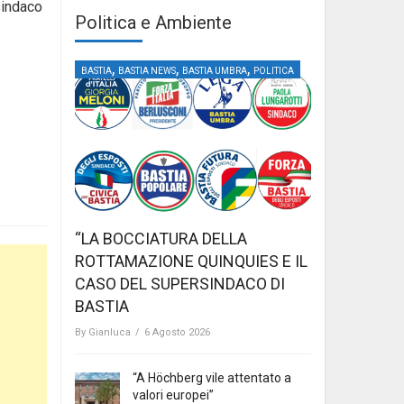
sindaco
Politica e Ambiente
,
,
,
BASTIA
BASTIA NEWS
BASTIA UMBRA
POLITICA
“LA BOCCIATURA DELLA
ROTTAMAZIONE QUINQUIES E IL
CASO DEL SUPERSINDACO DI
BASTIA
By
Gianluca
/
6 Agosto 2026
“A Höchberg vile attentato a
valori europei”