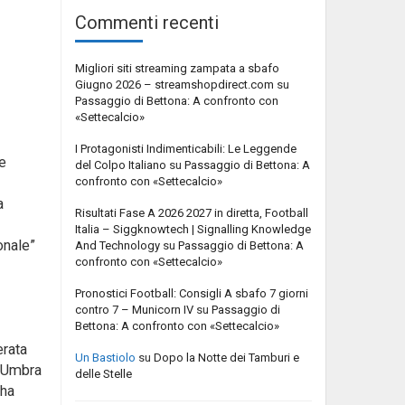
Commenti recenti
Migliori siti streaming zampata a sbafo
Giugno 2026 – streamshopdirect.com
su
Passaggio di Bettona: A confronto con
«Settecalcio»
I Protagonisti Indimenticabili: Le Leggende
ne
del Colpo Italiano
su
Passaggio di Bettona: A
confronto con «Settecalcio»
a
Risultati Fase A 2026 2027 in diretta, Football
Italia – Siggknowtech | Signalling Knowledge
onale”
And Technology
su
Passaggio di Bettona: A
confronto con «Settecalcio»
Pronostici Football: Consigli A sbafo 7 giorni
contro 7 – Municorn IV
su
Passaggio di
Bettona: A confronto con «Settecalcio»
erata
Un Bastiolo
su
Dopo la Notte dei Tamburi e
a Umbra
delle Stelle
 ha