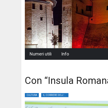
Skip
Numeri utili
Info
to
content
Con “Insula Romana
CULTURA
IL CORRIERE DELL'UMBRIA