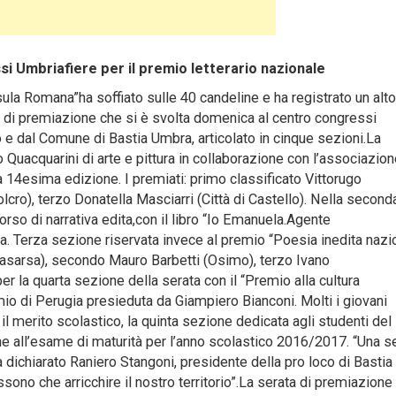
i Umbriafiere per il premio letterario nazionale
la Romana”ha soffiato sulle 40 candeline e ha registrato un alto
ta di premiazione che si è svolta domenica al centro congressi
 e dal Comune di Bastia Umbra, articolato in cinque sezioni.La
Quacquarini di arte e pittura in collaborazione con l’associazio
la 14esima edizione. I premiati: primo classificato Vittorugo
cro), terzo Donatella Masciarri (Città di Castello). Nella second
rso di narrativa edita,con il libro “Io Emanuela.Agente
da. Terza sezione riservata invece al premio “Poesia inedita nazi
Casarsa), secondo Mauro Barbetti (Osimo), terzo Ivano
 la quarta sezione della serata con il “Premio alla cultura
io di Perugia presieduta da Giampiero Bianconi. Molti i giovani
l merito scolastico, la quinta sezione dedicata agli studenti del
ne all’esame di maturità per l’anno scolastico 2016/2017. “Una s
 ha dichiarato Raniero Stangoni, presidente della pro loco di Basti
sono che arricchire il nostro territorio”.La serata di premiazione