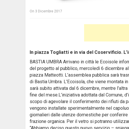
On
3 Dicembre 2017
In piazza Togliatti e in via del Coservificio. 
BASTIA UMBRA Arrivano in città le Ecoisole infor
del progetto al pubblico, mercoledì 6 dicembre al
piazza Matteotti. L’assemblea pubblica sarà tra
di Bastia Umbra. L’Ecoisola, che viene montata in
sarà subito attivata dal 6 dicembre, mentre l’altra 
fine del mese.L’iniziativa adottata dal Comune, d’i
scopo di agevolare il conferimento dei rifiuti da p
vengono installate sperimentalmente nel capoluog
giornalieri dalle utenze domestiche per conferire d
frazione organica. Per il vetro si potranno utiliz
“Abbiamo deciso questo nuovo servizio – spiega l’