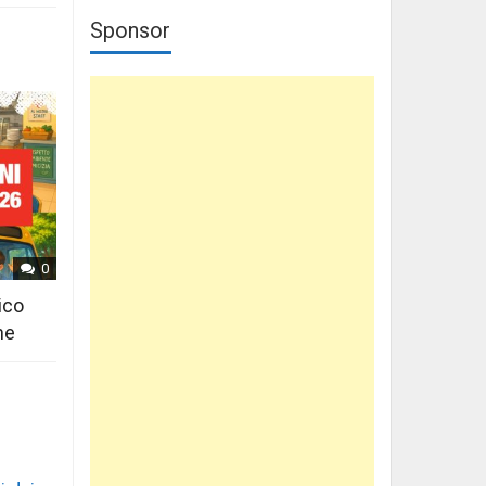
Sponsor
0
ico
ne