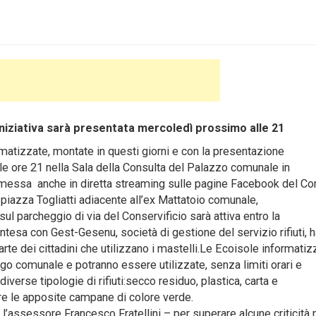
L’iniziativa sarà presentata mercoledì prossimo alle 21
matizzate, montate in questi giorni e con la presentazione
le ore 21 nella Sala della Consulta del Palazzo comunale in
smessa anche in diretta streaming sulle pagine Facebook del C
 piazza Togliatti adiacente all’ex Mattatoio comunale,
sul parcheggio di via del Conservificio sarà attiva entro la
ntesa con Gest-Gesenu, società di gestione del servizio rifiuti, h
arte dei cittadini che utilizzano i mastelli.Le Ecoisole informatiz
o comunale e potranno essere utilizzate, senza limiti orari e
iverse tipologie di rifiuti:secco residuo, plastica, carta e
zare le apposite campane di colore verde.
assessore Francesco Fratellini – per superare alcune criticità 