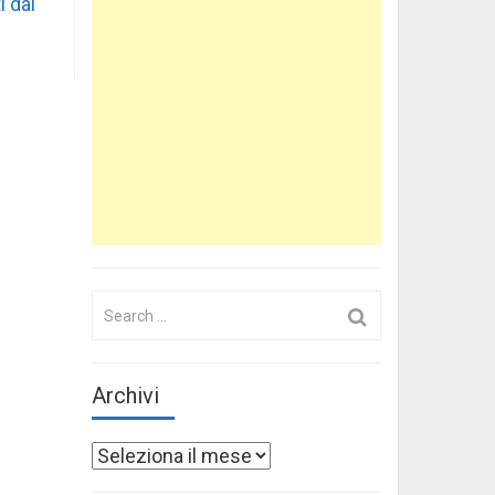
i dai
Search
for:
Archivi
Archivi