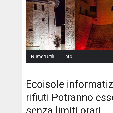
Skip
Numeri utili
Info
to
content
Ecoisole informatiz
rifiuti Potranno esse
senza limiti orari