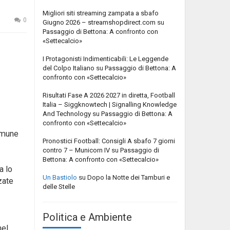
Migliori siti streaming zampata a sbafo
0
Giugno 2026 – streamshopdirect.com
su
Passaggio di Bettona: A confronto con
«Settecalcio»
I Protagonisti Indimenticabili: Le Leggende
del Colpo Italiano
su
Passaggio di Bettona: A
confronto con «Settecalcio»
Risultati Fase A 2026 2027 in diretta, Football
Italia – Siggknowtech | Signalling Knowledge
And Technology
su
Passaggio di Bettona: A
confronto con «Settecalcio»
omune
Pronostici Football: Consigli A sbafo 7 giorni
contro 7 – Municorn IV
su
Passaggio di
Bettona: A confronto con «Settecalcio»
a lo
Un Bastiolo
su
Dopo la Notte dei Tamburi e
zate
delle Stelle
Politica e Ambiente
nel