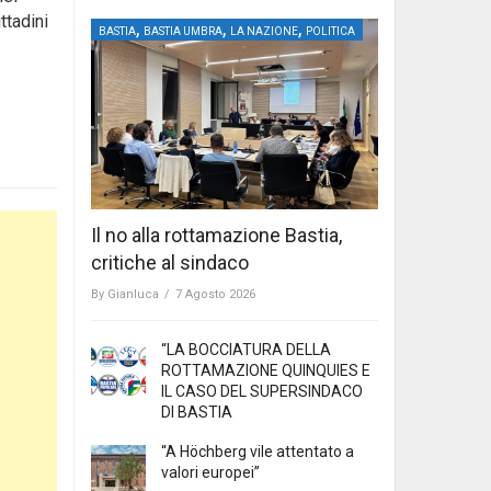
ttadini
,
,
,
BASTIA
BASTIA UMBRA
LA NAZIONE
POLITICA
Il no alla rottamazione Bastia,
critiche al sindaco
By
Gianluca
/
7 Agosto 2026
“LA BOCCIATURA DELLA
ROTTAMAZIONE QUINQUIES E
IL CASO DEL SUPERSINDACO
DI BASTIA
“A Höchberg vile attentato a
valori europei”