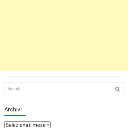
Search
for:
Archivi
Archivi