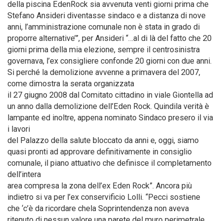
della piscina EdenRock sia avvenuta venti giorni prima che
Stefano Ansideri diventasse sindaco e a distanza di nove
anni, l’amministrazione comunale non è stata in grado di
proporre alternative’”, per Ansideri “…al di là del fatto che 20
giorni prima della mia elezione, sempre il centrosinistra
governava, l’ex consigliere confonde 20 giorni con due anni.
Si perché la demolizione avvenne a primavera del 2007,
come dimostra la serata organizzata
il 27 giugno 2008 dal Comitato cittadino in viale Giontella ad
un anno dalla demolizione dell’Eden Rock. Quindila verità è
lampante ed inoltre, appena nominato Sindaco presero il via
i lavori
del Palazzo della salute bloccato da anni e, oggi, siamo
quasi pronti ad approvare definitivamente in consiglio
comunale, il piano attuativo che definisce il completamento
dell’intera
area compresa la zona dell’ex Eden Rock”. Ancora più
indietro si va per l’ex conservificio Lolli. “Pecci sostiene
che ‘c’è da ricordare chela Soprintendenza non aveva
ritenuto di nessun valore una parete del muro perimetrale