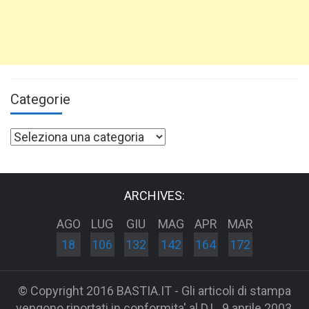
Categorie
Categorie
ARCHIVES:
AGO
LUG
GIU
MAG
APR
MAR
18
106
132
142
164
172
© Copyright 2016 BASTIA.IT - Gli articoli di stampa
vengono riportati in conformita' al D.L. 9 aprile 2003,