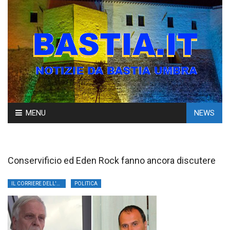
Skip
MENU
NEWS
to
content
Conservificio ed Eden Rock fanno ancora discutere
IL CORRIERE DELL'UMBRIA
POLITICA