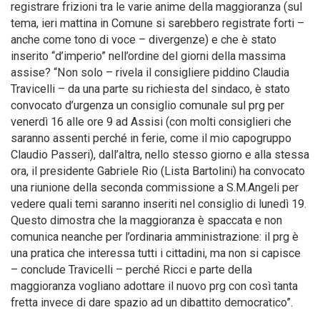
registrare frizioni tra le varie anime della maggioranza (sul
tema, ieri mattina in Comune si sarebbero registrate forti –
anche come tono di voce – divergenze) e che è stato
inserito “d’imperio” nell’ordine del giorni della massima
assise? “Non solo – rivela il consigliere piddino Claudia
Travicelli – da una parte su richiesta del sindaco, è stato
convocato d’urgenza un consiglio comunale sul prg per
venerdì 16 alle ore 9 ad Assisi (con molti consiglieri che
saranno assenti perché in ferie, come il mio capogruppo
Claudio Passeri), dall’altra, nello stesso giorno e alla stessa
ora, il presidente Gabriele Rio (Lista Bartolini) ha convocato
una riunione della seconda commissione a S.M.Angeli per
vedere quali temi saranno inseriti nel consiglio di lunedì 19.
Questo dimostra che la maggioranza è spaccata e non
comunica neanche per l’ordinaria amministrazione: il prg è
una pratica che interessa tutti i cittadini, ma non si capisce
– conclude Travicelli – perché Ricci e parte della
maggioranza vogliano adottare il nuovo prg con così tanta
fretta invece di dare spazio ad un dibattito democratico”.