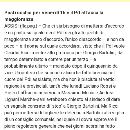
Pastrocchio per venerdì 16 e il Pd attacca la
maggioranza
ASSISI (fla.pag.) – Che ci sia bisogno di mettersi d’accordo
è un punto sul quale sia il Pdl sia gli altri partiti di
maggioranza sono d’accordo, l’unico disaccordo – e non da
poco – è il nome sul quale accordarsi, visto che il Pdl vuole
Claudio Ricci mentre altri premono per Giorgio Bartolini, da
tempo determinato a correre per un terzo – e
probabilmente ultimo – mandato dopo il quinquennio da
vice.
Un’ipotesi che secondo alcuni ha fatto breccia nel
cuore del Pdl assisiate, ma che non è piaciuta ai vertici
regionali e provinciali, tant’è che lunedì Luciano Rossi e
Pietro Laffranco assieme a Massimo Monni e Andrea
Lignani Marche-sani avrebbero chiesto al sindaco di dare
un segnale concreto di ‘stop’ a Giorgio Bartolini. Ma Ricci
può permettersi di togliere le deleghe a Bartolini alla vigilia
di un consiglio comunale, nel quale si dovrà approvare il
piano regolatore generale che nei giorni scorsi ha fatto