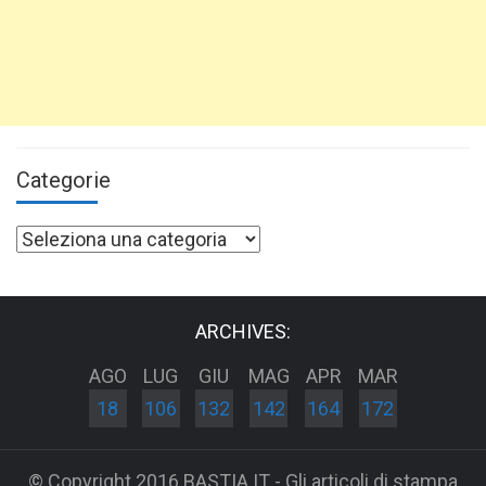
Categorie
Categorie
ARCHIVES:
AGO
LUG
GIU
MAG
APR
MAR
18
106
132
142
164
172
© Copyright 2016 BASTIA.IT - Gli articoli di stampa