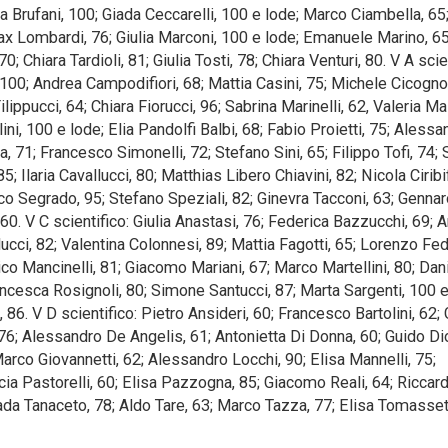
a Brufani, 100; Giada Ceccarelli, 100 e lode; Marco Ciambella, 65
ax Lombardi, 76; Giulia Marconi, 100 e lode; Emanuele Marino, 65
0; Chiara Tardioli, 81; Giulia Tosti, 78; Chiara Venturi, 80. V A scie
, 100; Andrea Campodifiori, 68; Mattia Casini, 75; Michele Cicognol
lippucci, 64; Chiara Fiorucci, 96; Sabrina Marinelli, 62, Valeria Ma
i, 100 e lode; Elia Pandolfi Balbi, 68; Fabio Proietti, 75; Alessa
a, 71; Francesco Simonelli, 72; Stefano Sini, 65; Filippo Tofi, 74
5; Ilaria Cavallucci, 80; Matthias Libero Chiavini, 82; Nicola Ciribi
sco Segrado, 95; Stefano Speziali, 82; Ginevra Tacconi, 63; Genna
60. V C scientifico: Giulia Anastasi, 76; Federica Bazzucchi, 69; 
ucci, 82; Valentina Colonnesi, 89; Mattia Fagotti, 65; Lorenzo Fed
co Mancinelli, 81; Giacomo Mariani, 67; Marco Martellini, 80; Dan
rancesca Rosignoli, 80; Simone Santucci, 87; Marta Sargenti, 100 e
, 86. V D scientifico: Pietro Ansideri, 60; Francesco Bartolini, 62; 
, 76; Alessandro De Angelis, 61; Antonietta Di Donna, 60; Guido Dio
arco Giovannetti, 62; Alessandro Locchi, 90; Elisa Mannelli, 75;
ucia Pastorelli, 60; Elisa Pazzogna, 85; Giacomo Reali, 64; Riccar
Giada Tanaceto, 78; Aldo Tare, 63; Marco Tazza, 77; Elisa Tomassett