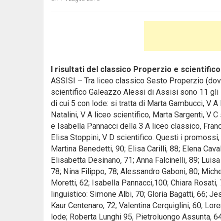
I risultati del classico Properzio e scientific
ASSISI – Tra liceo classico Sesto Properzio (dov
scientifico Galeazzo Alessi di Assisi sono 11 gli
di cui 5 con lode
: si tratta di Marta Gambucci, V A 
Natalini, V A liceo scientifico, Marta Sargenti, V C 
e Isabella Pannacci della 3 A liceo classico, Franc
Elisa Stoppini, V D scientifico. Questi i promossi,
Martina Benedetti, 90; Elisa Carilli, 88; Elena Caval
Elisabetta Desinano, 71; Anna Falcinelli, 89; Luis
78; Nina Filippo, 78; Alessandro Gaboni, 80; Miche
Moretti, 62; Isabella Pannacci,100; Chiara Rosati, 
linguistico: Simone Albi, 70; Gloria Bagatti, 66; 
Kaur Centenaro, 72; Valentina Cerquiglini, 60; Lo
lode; Roberta Lunghi 95, Pietroluongo Assunta, 64; 