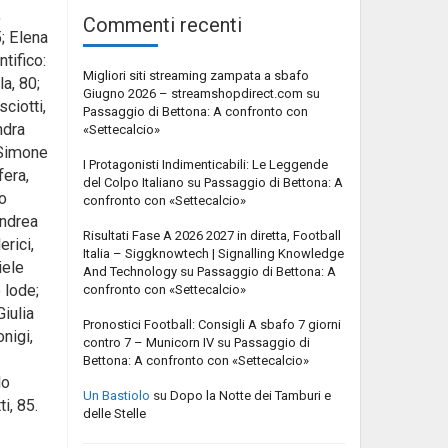
;
Commenti recenti
; Elena
ntifico:
Migliori siti streaming zampata a sbafo
a, 80;
Giugno 2026 – streamshopdirect.com
su
sciotti,
Passaggio di Bettona: A confronto con
ndra
«Settecalcio»
; Simone
I Protagonisti Indimenticabili: Le Leggende
fera,
del Colpo Italiano
su
Passaggio di Bettona: A
ro
confronto con «Settecalcio»
Andrea
Risultati Fase A 2026 2027 in diretta, Football
erici,
Italia – Siggknowtech | Signalling Knowledge
iele
And Technology
su
Passaggio di Bettona: A
 lode;
confronto con «Settecalcio»
Giulia
Pronostici Football: Consigli A sbafo 7 giorni
nigi,
contro 7 – Municorn IV
su
Passaggio di
Bettona: A confronto con «Settecalcio»
do
Un Bastiolo
su
Dopo la Notte dei Tamburi e
i, 85.
delle Stelle