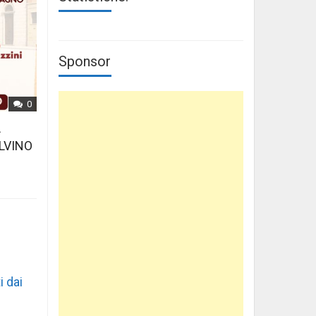
Sponsor
0
L
LVINO
i dai