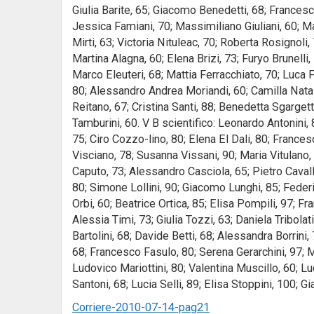
Giulia Barite, 65; Giacomo Benedetti, 68; Francesc
Jessica Famiani, 70; Massimiliano Giuliani, 60; M
Mirti, 63; Victoria Nituleac, 70; Roberta Rosignoli, 7
Martina Alagna, 60; Elena Brizi, 73; Furyo Brunelli
Marco Eleuteri, 68; Mattia Ferracchiato, 70; Luca Fi
80; Alessandro Andrea Moriandi, 60; Camilla Natalin
Reitano, 67; Cristina Santi, 88; Benedetta Sgargett
Tamburini, 60. V B scientifico: Leonardo Antonini, 8
75; Ciro Cozzo-lino, 80; Elena El Dali, 80; France
Visciano, 78; Susanna Vissani, 90; Maria Vitulano, 
Caputo, 73; Alessandro Casciola, 65; Pietro Cavall
80; Simone Lollini, 90; Giacomo Lunghi, 85; Federi
Orbi, 60; Beatrice Ortica, 85; Elisa Pompili, 97; F
Alessia Timi, 73; Giulia Tozzi, 63; Daniela Tribolati
Bartolini, 68; Davide Betti, 68; Alessandra Borrini
68; Francesco Fasulo, 80; Serena Gerarchini, 97; M
Ludovico Mariottini, 80; Valentina Muscillo, 60; L
Santoni, 68; Lucia Selli, 89; Elisa Stoppini, 100; 
Corriere-2010-07-14-pag21