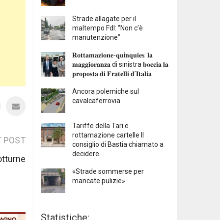
Strade allagate per il
maltempo FdI: “Non c’è
manutenzione”
𝐑𝐨𝐭𝐭𝐚𝐦𝐚𝐳𝐢𝐨𝐧𝐞-𝐪𝐮i𝐧𝐪𝐮𝐢𝐞𝐬: 𝐥𝐚
𝐦𝐚𝐠𝐠𝐢𝐨𝐫𝐚𝐧𝐳𝐚 di sinistra 𝐛𝐨𝐜𝐜𝐢𝐚 𝐥𝐚
𝐩𝐫𝐨𝐩𝐨𝐬𝐭𝐚 𝐝𝐢 𝐅𝐫𝐚𝐭𝐞𝐥𝐥𝐢 𝐝’𝐈𝐭𝐚𝐥𝐢𝐚
Ancora polemiche sul
cavalcaferrovia
Tariffe della Tari e
rottamazione cartelle Il
 POST
consiglio di Bastia chiamato a
decidere
otturne
«Strade sommerse per
mancate pulizie»
Statistiche: