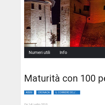
Skip
Numeri utili
Info
to
content
Maturità con 100 pe
ASSISI
CRONACA
IL CORRIERE DELL'UMBRIA
On
14 Luglio 2010