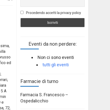
Procedendo accetti la privacy policy
Eventi da non perdere:
ssima,
illa
Non ci sono eventi
torusso
fico ed
tutti gli eventi
:
;
rari,
Farmacie di turno
iara
 5 A
Farmacia S. Francesco –
smin
Ospedalicchio
0 e
sa, 72;