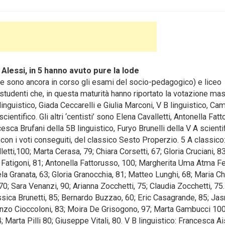
o Alessi, in 5 hanno avuto pure la lode
e sono ancora in corso gli esami del socio-pedagogico) e liceo
 studenti che, in questa maturità hanno riportato la votazione ma
linguistico, Giada Ceccarelli e Giulia Marconi, V B linguistico, Cam
scientifico. Gli altri ‘centisti’ sono Elena Cavalletti, Antonella Fat
esca Brufani della 5B linguistico, Furyo Brunelli della V A scienti
 con i voti conseguiti, del classico Sesto Properzio. 5 A classico
letti,100; Marta Cerasa, 79; Chiara Corsetti, 67; Gloria Cruciani, 83
a Fatigoni, 81; Antonella Fattorusso, 100; Margherita Uma Atma Fer
la Granata, 63; Gloria Granocchia, 81; Matteo Lunghi, 68; Maria Ch
70; Sara Venanzi, 90; Arianna Zocchetti, 75; Claudia Zocchetti, 75.
Jessica Brunetti, 85; Bernardo Buzzao, 60; Eric Casagrande, 85; Ja
renzo Cioccoloni, 83; Moira De Grisogono, 97; Marta Gambucci 10
Marta Pilli 80; Giuseppe Vitali, 80. V B linguistico: Francesca Ai