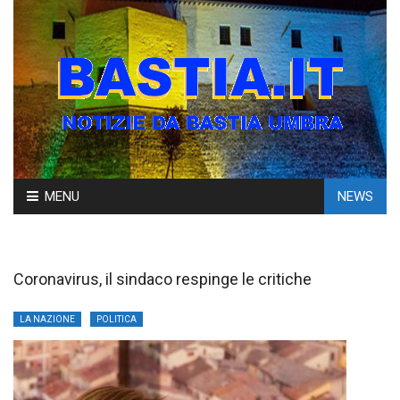
Skip
MENU
NEWS
to
content
Coronavirus, il sindaco respinge le critiche
LA NAZIONE
POLITICA