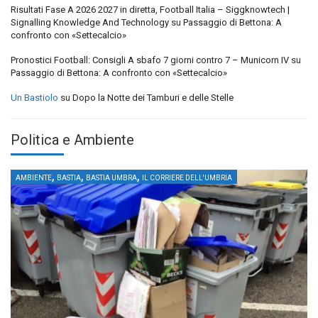
Risultati Fase A 2026 2027 in diretta, Football Italia – Siggknowtech |
Signalling Knowledge And Technology
su
Passaggio di Bettona: A
confronto con «Settecalcio»
Pronostici Football: Consigli A sbafo 7 giorni contro 7 – Municorn IV
su
Passaggio di Bettona: A confronto con «Settecalcio»
Un Bastiolo
su
Dopo la Notte dei Tamburi e delle Stelle
Politica e Ambiente
,
,
,
AMBIENTE
BASTIA
BASTIA UMBRA
IL CORRIERE DELL'UMBRIA