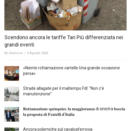
Scendono ancora le tariffe Tari Più differenziata nei
grandi eventi
By
Gianluca
/
4 Agosto 2026
«Niente rottamazione cartelle Una grande occasione
persa»
Strade allagate per il maltempo FdI: “Non c’è
manutenzione”
𝐑𝐨𝐭𝐭𝐚𝐦𝐚𝐳𝐢𝐨𝐧𝐞-𝐪𝐮i𝐧𝐪𝐮𝐢𝐞𝐬: 𝐥𝐚 𝐦𝐚𝐠𝐠𝐢𝐨𝐫𝐚𝐧𝐳𝐚 di sinistra 𝐛𝐨𝐜𝐜𝐢𝐚
𝐥𝐚 𝐩𝐫𝐨𝐩𝐨𝐬𝐭𝐚 𝐝𝐢 𝐅𝐫𝐚𝐭𝐞𝐥𝐥𝐢 𝐝’𝐈𝐭𝐚𝐥𝐢𝐚
Ancora polemiche sul cavalcaferrovia