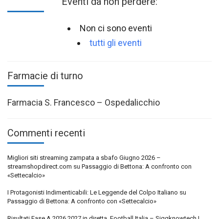
Eventi da non perdere:
Non ci sono eventi
tutti gli eventi
Farmacie di turno
Farmacia S. Francesco – Ospedalicchio
Commenti recenti
Migliori siti streaming zampata a sbafo Giugno 2026 –
streamshopdirect.com
su
Passaggio di Bettona: A confronto con
«Settecalcio»
I Protagonisti Indimenticabili: Le Leggende del Colpo Italiano
su
Passaggio di Bettona: A confronto con «Settecalcio»
Risultati Fase A 2026 2027 in diretta, Football Italia – Siggknowtech |