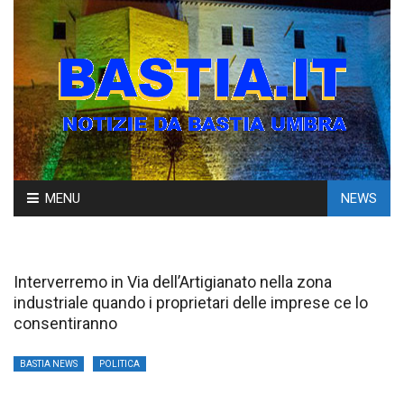
Skip
MENU
NEWS
to
content
Interverremo in Via dell’Artigianato nella zona
industriale quando i proprietari delle imprese ce lo
consentiranno
BASTIA NEWS
POLITICA