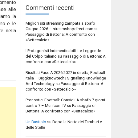
 momento
Commenti recenti
se alle
biamo la
amo e le
Migliori siti streaming zampata a sbafo
Giugno 2026 – streamshopdirect.com
su
re nella
Passaggio di Bettona: A confronto con
«Settecalcio»
I Protagonisti Indimenticabili: Le Leggende
del Colpo Italiano
su
Passaggio di Bettona: A
confronto con «Settecalcio»
Risultati Fase A 2026 2027 in diretta, Football
Italia – Siggknowtech | Signalling Knowledge
And Technology
su
Passaggio di Bettona: A
confronto con «Settecalcio»
Pronostici Football: Consigli A sbafo 7 giorni
contro 7 – Municorn IV
su
Passaggio di
Bettona: A confronto con «Settecalcio»
Un Bastiolo
su
Dopo la Notte dei Tamburi e
delle Stelle