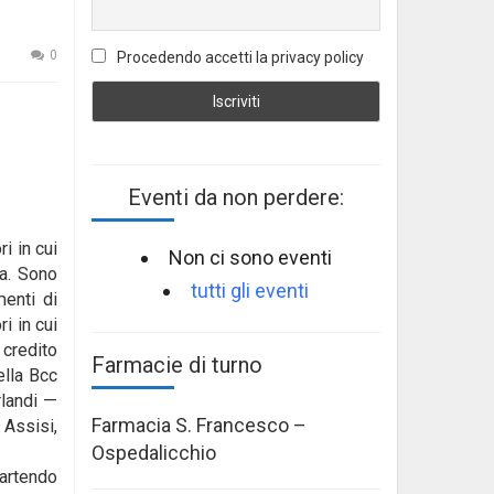
0
Procedendo accetti la privacy policy
Eventi da non perdere:
i in cui
Non ci sono eventi
na.
Sono
tutti gli eventi
menti di
i in cui
 credito
Farmacie di turno
ella Bcc
rlandi —
Farmacia S. Francesco –
 Assisi,
Ospedalicchio
partendo