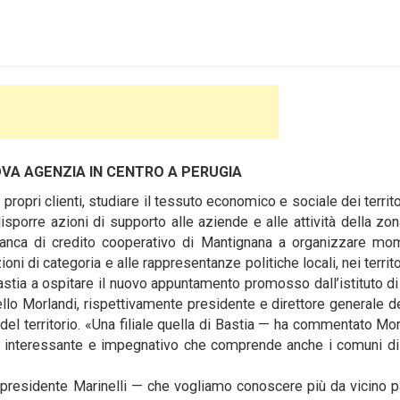
VA AGENZIA IN CENTRO A PERUGIA
opri clienti, studiare il tessuto economico e sociale dei territor
disporre azioni di supporto alle aziende e alle attività della zo
 Banca di credito cooperativo di Mantignana a organizzare mo
oni di categoria e alle rappresentanze politiche locali, nei territor
stia a ospitare il nuovo appuntamento promosso dall’istituto di
ello Morlandi, rispettivamente presidente e direttore generale d
 del territorio. «Una filiale quella di Bastia — ha commentato Mo
to interessante e impegnativo che comprende anche i comuni di
 presidente Marinelli — che vogliamo conoscere più da vicino 