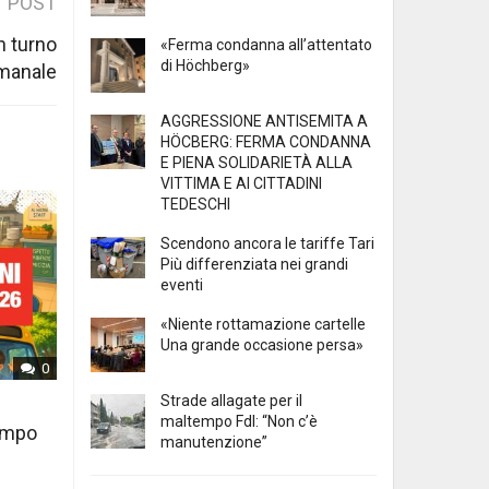
 POST
n turno
«Ferma condanna all’attentato
di Höchberg»
imanale
AGGRESSIONE ANTISEMITA A
HÖCBERG: FERMA CONDANNA
E PIENA SOLIDARIETÀ ALLA
VITTIMA E AI CITTADINI
TEDESCHI
Scendono ancora le tariffe Tari
Più differenziata nei grandi
eventi
«Niente rottamazione cartelle
Una grande occasione persa»
0
Strade allagate per il
maltempo FdI: “Non c’è
tempo
manutenzione”