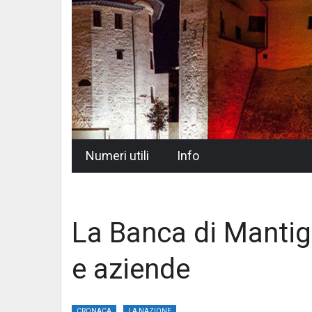
Skip
Numeri utili
Info
to
content
La Banca di Mantig
e aziende
CRONACA
LA NAZIONE