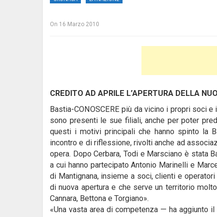
On
16 Marzo 2010
CREDITO AD APRILE L’APERTURA DELLA NUO
Bastia-CONOSCERE più da vicino i propri soci e i pr
sono presenti le sue filiali, anche per poter pre
questi i motivi principali che hanno spinto la
incontro e di riflessione, rivolti anche ad associazi
opera. Dopo Cerbara, Todi e Marsciano è stata Ba
a cui hanno partecipato Antonio Marinelli e Marc
di Mantignana, insieme a soci, clienti e operatori
di nuova apertura e che serve un territorio mol
Cannara, Bettona e Torgiano».
«Una vasta area di competenza — ha aggiunto il