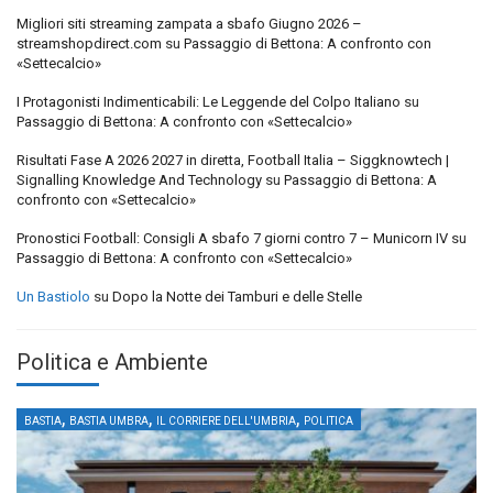
Migliori siti streaming zampata a sbafo Giugno 2026 –
streamshopdirect.com
su
Passaggio di Bettona: A confronto con
«Settecalcio»
I Protagonisti Indimenticabili: Le Leggende del Colpo Italiano
su
Passaggio di Bettona: A confronto con «Settecalcio»
Risultati Fase A 2026 2027 in diretta, Football Italia – Siggknowtech |
Signalling Knowledge And Technology
su
Passaggio di Bettona: A
confronto con «Settecalcio»
Pronostici Football: Consigli A sbafo 7 giorni contro 7 – Municorn IV
su
Passaggio di Bettona: A confronto con «Settecalcio»
Un Bastiolo
su
Dopo la Notte dei Tamburi e delle Stelle
Politica e Ambiente
,
,
,
BASTIA
BASTIA UMBRA
IL CORRIERE DELL'UMBRIA
POLITICA