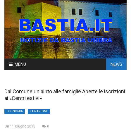
Skip
MENU
NEWS
to
content
Dal Comune un aiuto alle famiglie Aperte le iscrizioni
ai «Centri estivi»
ECONOMIA
LA NAZIONE
On
11 Giugno 2010
0