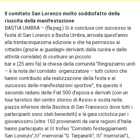
Il comitato San Lorenzo molto soddisfatto della
riuscita della manifestazione
BASTIA UMBRA – (fla.pag.) Si è conclusa con successo la
festa di San Lorenzo a Bastia Umbra
, arrivata quest’anno
alla trentacinquesima edizione e che ha permesso ai
cittadini (grazie ai guadagni derivanti dalla cucina e dalle
attività correlate) di costruire un piccolo
bar e (25 anni fa) la chiesa della comunità.”Ringraziamo uniti
– è la nota del comitato organizzatore – tutti coloro che
hanno contribuito alla realizzazione della festa e al
successo delle manifestazioni sportive”, tra queste il
secondo raduno delle Fiat 500 d’epoca e derivati (con un
tour turistico del centro storico di Assisi e sosta nella
piazza inferiore della Basilica di San Francesco dove tutti i
partecipanti sono stati benedetti) e la gara ciclistica per i
giovanissimi (oltre 150 provenienti da varie regioni d’Italia
hanno partecipato al III trofeo “Comitato festeggiamenti
San Lorenzo”,III˚ memorial “G. Tarpanelli”, III˚ memorial”L.