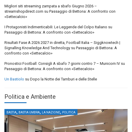
Migliori siti streaming zampata a sbafo Giugno 2026 –
streamshopdirect.com
su
Passaggio di Bettona: A confronto con
«Settecalcio»
I Protagonisti Indimenticabili: Le Leggende del Colpo Italiano
su
Passaggio di Bettona: A confronto con «Settecalcio»
Risultati Fase A 2026 2027 in diretta, Football Italia – Siggknowtech |
Signalling Knowledge And Technology
su
Passaggio di Bettona: A
confronto con «Settecalcio»
Pronostici Football: Consigli A sbafo 7 giorni contro 7 – Municorn IV
su
Passaggio di Bettona: A confronto con «Settecalcio»
Un Bastiolo
su
Dopo la Notte dei Tamburi e delle Stelle
Politica e Ambiente
,
,
,
BASTIA
BASTIA UMBRA
LA NAZIONE
POLITICA