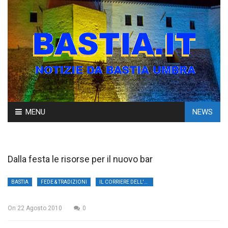
Skip
MENU
NEWS
to
content
Dalla festa le risorse per il nuovo bar
BASTIA
FEDE & TRADIZIONI
IL CORRIERE DELL'UMBRIA
On
22 Agosto 2010
0