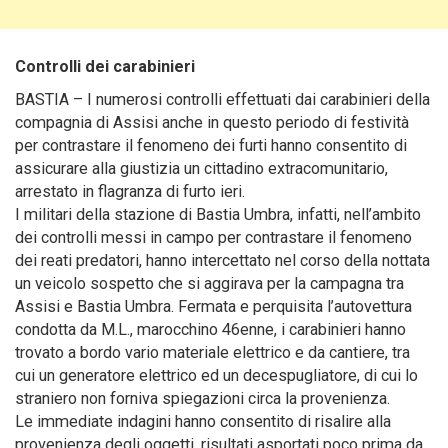
Controlli dei carabinieri
BASTIA – I numerosi controlli effettuati dai carabinieri
della
compagnia di Assisi anche in questo periodo di festività
per contrastare il fenomeno dei furti hanno consentito di
assicurare alla giustizia un cittadino extracomunitario,
arrestato in flagranza di furto ieri.
I militari della stazione di Bastia Umbra, infatti, nell’ambito
dei controlli messi in campo per contrastare il fenomeno
dei reati predatori, hanno intercettato nel corso della nottata
un veicolo sospetto che si aggirava per la campagna tra
Assisi e Bastia Umbra. Fermata e perquisita l’autovettura
condotta da M.L., marocchino 46enne, i carabinieri hanno
trovato a bordo vario materiale elettrico e da cantiere, tra
cui un generatore elettrico ed un decespugliatore, di cui lo
straniero non forniva spiegazioni circa la provenienza.
Le immediate indagini hanno consentito di risalire alla
provenienza degli oggetti, risultati asportati poco prima da