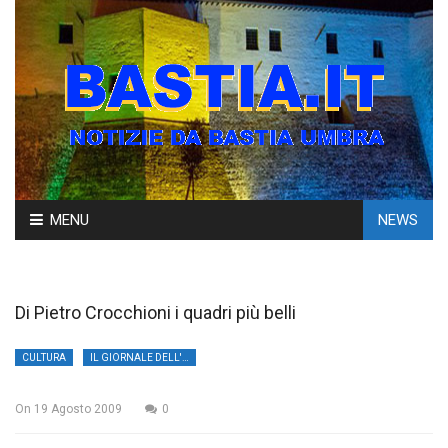
Skip
MENU
NEWS
to
content
Di Pietro Crocchioni i quadri più belli
CULTURA
IL GIORNALE DELL'UMBRIA
On
19 Agosto 2009
0