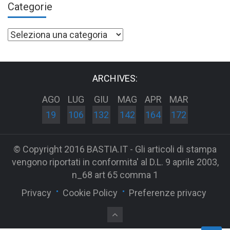
Categorie
Categorie
ARCHIVES:
AGO
LUG
GIU
MAG
APR
MAR
19
106
132
142
164
172
© Copyright 2016 BASTIA.IT - Gli articoli di stampa
vengono riportati in conformita' al D.L. 9 aprile 2003,
n_68 art 65 comma 1
Privacy
Cookie Policy
Preferenze privacy