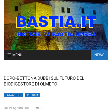
Skip
MENU
NEWS
to
content
DOPO-BETTONA DUBBI SUL FUTURO DEL
BIODIGESTORE DI OLMETO
LA NAZIONE
POLITICA
On
19 Agosto 2009
0