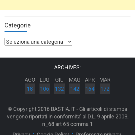
Categorie
Categorie
ARCHIVES:
AGO
LUG
GIU
MAG
APR
MAR
18
106
132
142
164
172
© Copyright 2016 BASTIA.IT - Gli articoli di stampa
vengono riportati in conformita' al D.L. 9 aprile 2003,
n_68 art 65 comma 1
Privacy
Cookie Policy
Preferenze privacy