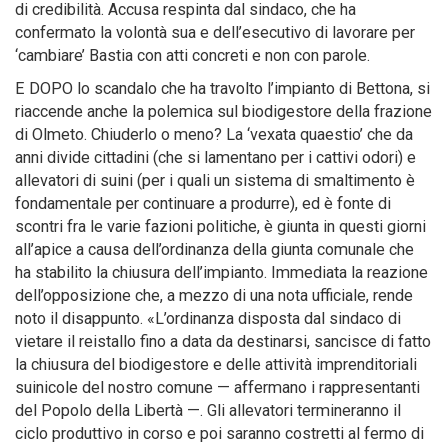
di credibilità. Accusa respinta dal sindaco, che ha
confermato la volontà sua e dell’esecutivo di lavorare per
‘cambiare’ Bastia con atti concreti e non con parole.
E DOPO lo scandalo che ha travolto l’impianto di Bettona, si
riaccende anche la polemica sul biodigestore della frazione
di Olmeto. Chiuderlo o meno? La ‘vexata quaestio’ che da
anni divide cittadini (che si lamentano per i cattivi odori) e
allevatori di suini (per i quali un sistema di smaltimento è
fondamentale per continuare a produrre), ed è fonte di
scontri fra le varie fazioni politiche, è giunta in questi giorni
all’apice a causa dell’ordinanza della giunta comunale che
ha stabilito la chiusura dell’impianto. Immediata la reazione
dell’opposizione che, a mezzo di una nota ufficiale, rende
noto il disappunto. «L’ordinanza disposta dal sindaco di
vietare il reistallo fino a data da destinarsi, sancisce di fatto
la chiusura del biodigestore e delle attività imprenditoriali
suinicole del nostro comune — affermano i rappresentanti
del Popolo della Libertà —. Gli allevatori termineranno il
ciclo produttivo in corso e poi saranno costretti al fermo di