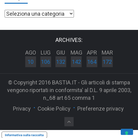
Categorie
ARCHIVES:
AGO
LUG
GIU
MAG
APR
MAR
10
106
132
142
164
172
© Copyright 2016 BASTIA.IT - Gli articoli di stampa
vengono riportati in conformita' al D.L. 9 aprile 2003,
n_68 art 65 comma 1
Privacy
Cookie Policy
Preferenze privacy
Informativa sulla raccolta