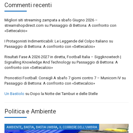
Commenti recenti
Migliori siti streaming zampata a sbafo Giugno 2026 –
streamshopdirect.com
su
Passaggio di Bettona: A confronto con
«Settecalcio»
I Protagonisti Indimenticabili: Le Leggende del Colpo Italiano
su
Passaggio di Bettona: A confronto con «Settecalcio»
Risultati Fase A 2026 2027 in diretta, Football Italia – Siggknowtech |
Signalling Knowledge And Technology
su
Passaggio di Bettona: A
confronto con «Settecalcio»
Pronostici Football: Consigli A sbafo 7 giorni contro 7 – Municorn IV
su
Passaggio di Bettona: A confronto con «Settecalcio»
Un Bastiolo
su
Dopo la Notte dei Tamburi e delle Stelle
Politica e Ambiente
,
,
,
AMBIENTE
BASTIA
BASTIA UMBRA
IL CORRIERE DELL'UMBRIA