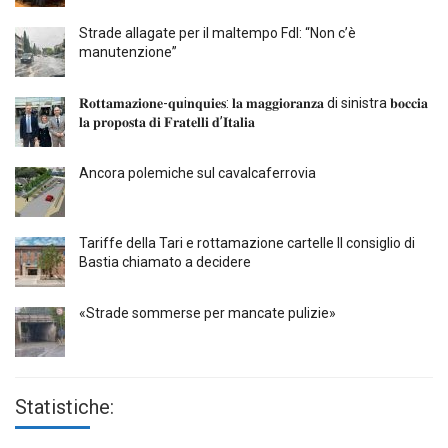
Strade allagate per il maltempo FdI: “Non c’è
manutenzione”
𝐑𝐨𝐭𝐭𝐚𝐦𝐚𝐳𝐢𝐨𝐧𝐞-𝐪𝐮i𝐧𝐪𝐮𝐢𝐞𝐬: 𝐥𝐚 𝐦𝐚𝐠𝐠𝐢𝐨𝐫𝐚𝐧𝐳𝐚 di sinistra 𝐛𝐨𝐜𝐜𝐢𝐚
𝐥𝐚 𝐩𝐫𝐨𝐩𝐨𝐬𝐭𝐚 𝐝𝐢 𝐅𝐫𝐚𝐭𝐞𝐥𝐥𝐢 𝐝’𝐈𝐭𝐚𝐥𝐢𝐚
Ancora polemiche sul cavalcaferrovia
Tariffe della Tari e rottamazione cartelle Il consiglio di
Bastia chiamato a decidere
«Strade sommerse per mancate pulizie»
Statistiche: