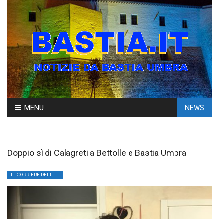
Skip
MENU
NEWS
to
content
Doppio sì di Calagreti a Bettolle e Bastia Umbra
IL CORRIERE DELL'UMBRIA