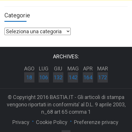
Categorie
Categorie
ARCHIVES:
AGO
LUG
GIU
MAG
APR
MAR
18
106
132
142
164
172
© Copyright 2016 BASTIA.IT - Gli articoli di stampa
vengono riportati in conformita' al D.L. 9 aprile 2003,
n_68 art 65 comma 1
Privacy
Cookie Policy
Preferenze privacy