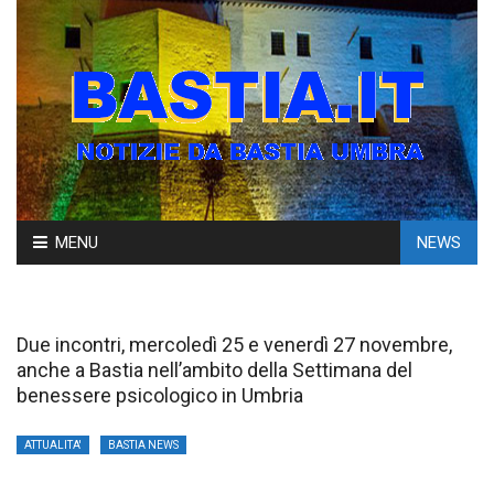
Skip
MENU
NEWS
to
content
Due incontri, mercoledì 25 e venerdì 27 novembre,
anche a Bastia nell’ambito della Settimana del
benessere psicologico in Umbria
ATTUALITA'
BASTIA NEWS