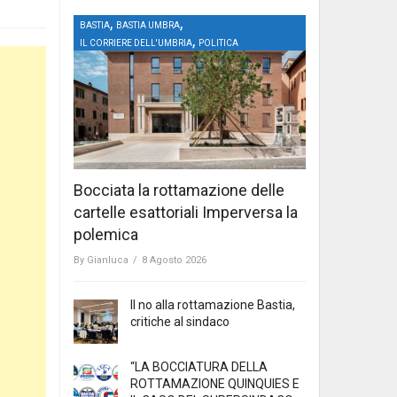
,
,
BASTIA
BASTIA UMBRA
,
IL CORRIERE DELL'UMBRIA
POLITICA
Bocciata la rottamazione delle
cartelle esattoriali Imperversa la
polemica
By
Gianluca
/
8 Agosto 2026
Il no alla rottamazione Bastia,
critiche al sindaco
“LA BOCCIATURA DELLA
ROTTAMAZIONE QUINQUIES E