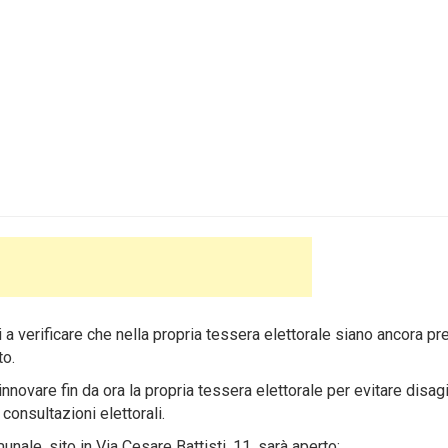
ori a verificare che nella propria tessera elettorale siano ancora pr
to.
innovare fin da ora la propria tessera elettorale per evitare disag
consultazioni elettorali.
munale, sito in Via Cesare Battisti, 11, sarà aperto: