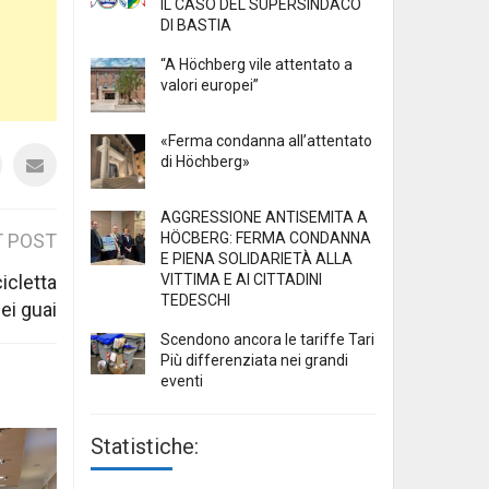
IL CASO DEL SUPERSINDACO
DI BASTIA
“A Höchberg vile attentato a
valori europei”
«Ferma condanna all’attentato
di Höchberg»
AGGRESSIONE ANTISEMITA A
HÖCBERG: FERMA CONDANNA
 POST
E PIENA SOLIDARIETÀ ALLA
VITTIMA E AI CITTADINI
icletta
TEDESCHI
ei guai
Scendono ancora le tariffe Tari
Più differenziata nei grandi
eventi
Statistiche: