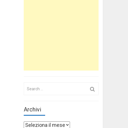
Search
for:
Archivi
Archivi