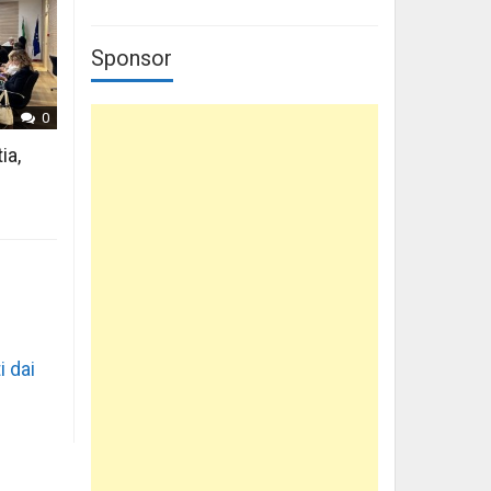
Sponsor
0
ia,
i dai