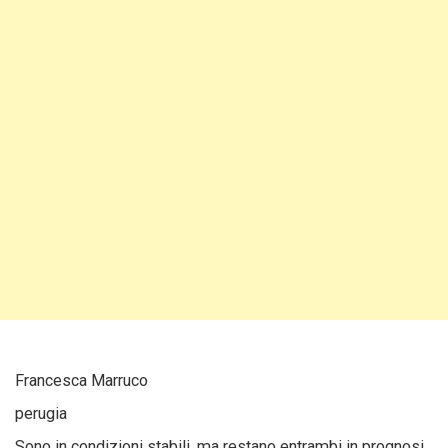
Francesca Marruco
perugia
Sono in condizioni stabili, ma restano entrambi in prognosi