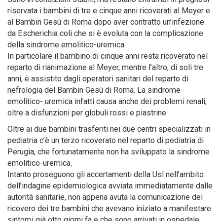
riservata i bambini di tre e cinque anni ricoverati al Meyer e
al Bambin Gesù di Roma dopo aver contratto un’infezione
da Escherichia coli che si è evoluta con la complicazione
della sindrome emolitico-uremica.
In particolare il bambino di cinque anni resta ricoverato nel
reparto di rianimazione al Meyer, mentre l’altro, di soli tre
anni, è assistito dagli operatori sanitari del reparto di
nefrologia del Bambin Gesù di Roma. La sindrome
emolitico- uremica infatti causa anche dei problemi renali,
oltre a disfunzioni per globuli rossi e piastrine.
Oltre ai due bambini trasferiti nei due centri specializzati in
pediatria c’è un terzo ricoverato nel reparto di pediatria di
Perugia, che fortunatamente non ha sviluppato la sindrome
emolitico-uremica.
Intanto proseguono gli accertamenti della Usl nell’ambito
dell’indagine epidemiologica avviata immediatamente dalle
autorità sanitarie, non appena avuta la comunicazione del
ricovero dei tre bambini che avevano iniziato a manifestare
sintomi già otto giorni fa e che sono arrivati in ospedale