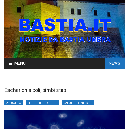
Skip
MENU
NEWS
to
content
Escherichia coli, bimbi stabili
ATTUALITA'
IL CORRIERE DELL'UMBRIA
SALUTE E BENESSERE