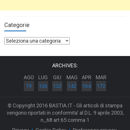
Categorie
Categorie
ARCHIVES:
AGO
LUG
GIU
MAG
APR
MAR
19
106
132
142
164
172
© Copyright 2016 BASTIA.IT - Gli articoli di stampa
vengono riportati in conformita' al D.L. 9 aprile 2003,
n_68 art 65 comma 1