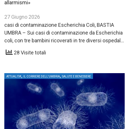
allarmismi»
27 Giugno 2026
casi di contaminazione Escherichia Coli, BASTIA
UMBRA – Sui casi di contaminazione da Escherichia
coli, con tre bambini ricoverati in tre diversi ospedali
a Firenze,Roma…
28 Visite totali
,
,
ATTUALITA'
IL CORRIERE DELL'UMBRIA
SALUTE E BENESSERE