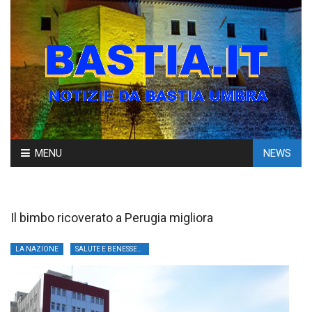
Skip
MENU
NEWS
to
content
Il bimbo ricoverato a Perugia migliora
LA NAZIONE
SALUTE E BENESSERE