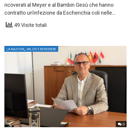
ricoverati al Meyer e al Bambin Gesù che hanno
contratto un’infezione da Escherichia coli nelle
scorse settimane….
49 Visite totali
,
LA NAZIONE
SALUTE E BENESSERE
0