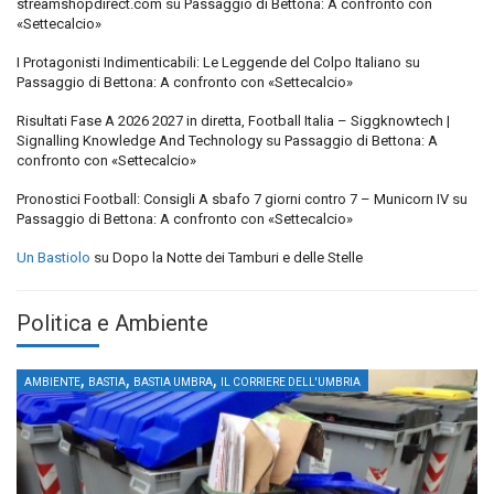
streamshopdirect.com
su
Passaggio di Bettona: A confronto con
«Settecalcio»
I Protagonisti Indimenticabili: Le Leggende del Colpo Italiano
su
Passaggio di Bettona: A confronto con «Settecalcio»
Risultati Fase A 2026 2027 in diretta, Football Italia – Siggknowtech |
Signalling Knowledge And Technology
su
Passaggio di Bettona: A
confronto con «Settecalcio»
Pronostici Football: Consigli A sbafo 7 giorni contro 7 – Municorn IV
su
Passaggio di Bettona: A confronto con «Settecalcio»
Un Bastiolo
su
Dopo la Notte dei Tamburi e delle Stelle
Politica e Ambiente
,
,
,
AMBIENTE
BASTIA
BASTIA UMBRA
IL CORRIERE DELL'UMBRIA