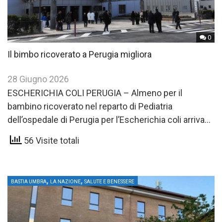
0
Il bimbo ricoverato a Perugia migliora
28 Giugno 2026
ESCHERICHIA COLI PERUGIA – Almeno per il
bambino ricoverato nel reparto di Pediatria
dell’ospedale di Perugia per l’Escherichia coli arrivano
notizie più rassicuranti: le sue…
56 Visite totali
,
,
BASTIA UMBRA
LA NAZIONE
SALUTE E BENESSERE