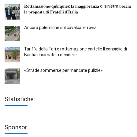
𝐑𝐨𝐭𝐭𝐚𝐦𝐚𝐳𝐢𝐨𝐧𝐞-𝐪𝐮i𝐧𝐪𝐮𝐢𝐞𝐬: 𝐥𝐚 𝐦𝐚𝐠𝐠𝐢𝐨𝐫𝐚𝐧𝐳𝐚 di sinistra 𝐛𝐨𝐜𝐜𝐢𝐚
𝐥𝐚 𝐩𝐫𝐨𝐩𝐨𝐬𝐭𝐚 𝐝𝐢 𝐅𝐫𝐚𝐭𝐞𝐥𝐥𝐢 𝐝’𝐈𝐭𝐚𝐥𝐢𝐚
Ancora polemiche sul cavalcaferrovia
Tariffe della Tari e rottamazione cartelle Il consiglio di
Bastia chiamato a decidere
«Strade sommerse per mancate pulizie»
Statistiche:
Sponsor