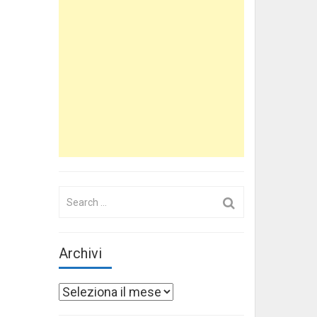
Search
for:
Archivi
Archivi