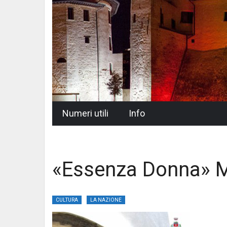
Skip
Numeri utili
Info
to
content
«Essenza Donna» Mu
CULTURA
LA NAZIONE