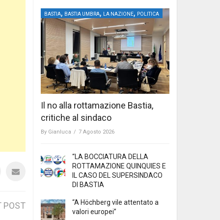
,
,
,
BASTIA
BASTIA UMBRA
LA NAZIONE
POLITICA
Il no alla rottamazione Bastia,
critiche al sindaco
By
Gianluca
/
7 Agosto 2026
“LA BOCCIATURA DELLA
ROTTAMAZIONE QUINQUIES E
IL CASO DEL SUPERSINDACO
DI BASTIA
“A Höchberg vile attentato a
 POST
valori europei”