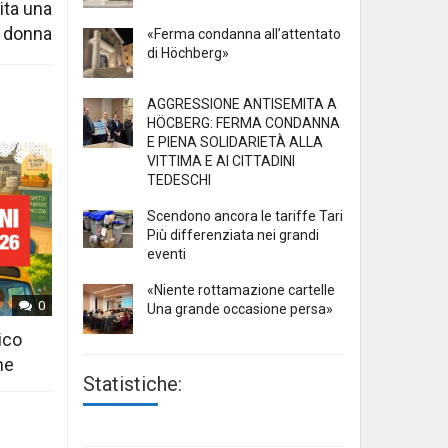
ita una
donna
«Ferma condanna all’attentato
di Höchberg»
AGGRESSIONE ANTISEMITA A
HÖCBERG: FERMA CONDANNA
E PIENA SOLIDARIETÀ ALLA
VITTIMA E AI CITTADINI
TEDESCHI
Scendono ancora le tariffe Tari
Più differenziata nei grandi
eventi
«Niente rottamazione cartelle
0
Una grande occasione persa»
ico
ne
Statistiche: